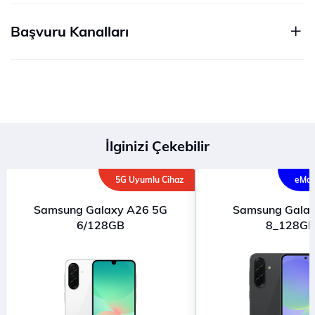
Başvuru Kanalları
İlginizi Çekebilir
5G Uyumlu Cihaz
eMağ
Samsung Galaxy A26 5G
Samsung Gala
6/128GB
8_128G