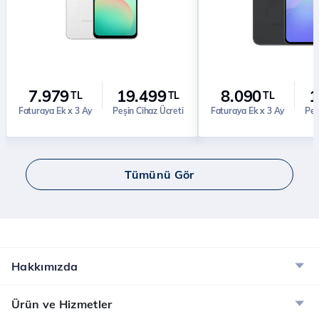
7.979
19.499
8.090
1
TL
TL
TL
Faturaya Ek x 3 Ay
Peşin Cihaz Ücreti
Faturaya Ek x 3 Ay
Peş
Tümünü Gör
Hakkımızda
Ürün ve Hizmetler