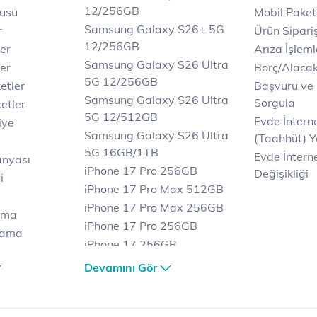
12/256GB
rusu
Mobil Paket
Samsung Galaxy S26+ 5G
r
Ürün Sipariş
12/256GB
ler
Arıza İşleml
Samsung Galaxy S26 Ultra
er
Borç/Alaca
5G 12/256GB
etler
Başvuru ve
Samsung Galaxy S26 Ultra
Sorgula
etler
5G 12/512GB
Evde İnter
iye
Samsung Galaxy S26 Ultra
(Taahhüt) Y
5G 16GB/1TB
Evde İnterne
anyası
iPhone 17 Pro 256GB
Değişikliği
i
iPhone 17 Pro Max 512GB
iPhone 17 Pro Max 256GB
ama
iPhone 17 Pro 256GB
lama
iPhone 17 256GB
lama
iPhone 17 Air 256GB
Devamını Gör
et
iPhone 16 Pro Max 256 GB
iPhone 16 Pro 128 GB