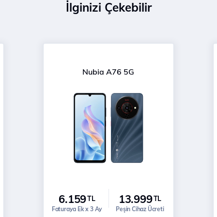
İlginizi Çekebilir
Nubia A76 5G
6.159
13.999
TL
TL
Faturaya Ek x 3 Ay
Peşin Cihaz Ücreti