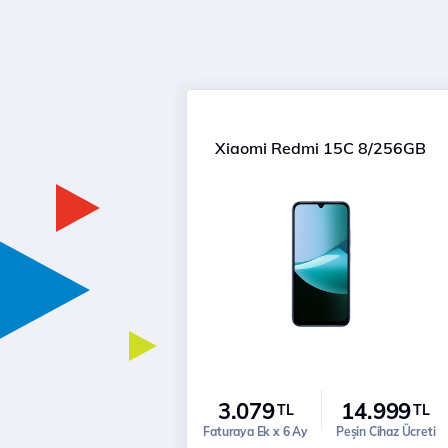
Xiaomi Redmi 15C 8/256GB
3.079
14.999
TL
TL
Faturaya Ek x 6 Ay
Peşin Cihaz Ücreti