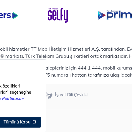
Bilgisayar
Casper Nirvana C370
yaları
Notebook
Tablet
Samsung Galaxy TAB A9+
Samsung Galaxy Tab A9
Ev Telefonu
obil hizmetler TT Mobil İletişim Hizmetleri A.Ş. tarafından, 
Panasonic TGB610
markası, Türk Telekom Grubu şirketleri ortak markasıdır. Her
Modem ve Wi-Fi
da mobil bireysel talepleriniz için 444 1 444, mobil kurumsa
Zyxel DX3300 Wi-Fi 6
lepleriniz için 444 0375 numaralı hattan tarafınıza ulaşılacakt
Premium VDSL Modem
Aksesuar
Samsung Buds2 Pro
Erişilebilirlik
İşaret Dili Çevirisi
Samsung Galaxy Watch 6
G
Classic
Akıllı Tercihler
bil Tarife
Akıllı Ekran Koruma
Akıllı Cihaz Koruma