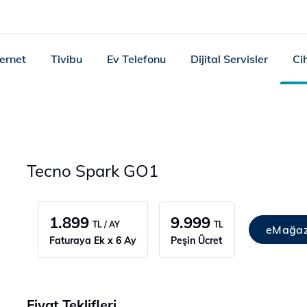
ternet
Tivibu
Ev Telefonu
Dijital Servisler
Ci
1
Tecno Spark GO1
1.899
9.999
TL / AY
TL
eMağaz
Faturaya Ek x 6 Ay
Peşin Ücret
Fiyat Teklifleri