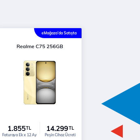
eMağaza’da Satışta
Realme C75 256GB
1.855
14.299
TL
TL
Faturaya Ek x 12 Ay
Peşin Cihaz Ücreti