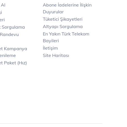
 Al
Abone İadelerine İlişkin
Duyurular
i
Tüketici Şikayetleri
eri
Altyapı Sorgulama
k Sorgulama
En Yakın Türk Telekom
 Randevu
Bayileri
İletişim
net Kampanya
enileme
Site Haritası
t Paket (Hız)