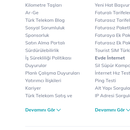
Kilometre Taşları
Yeni Hat Başvu
Ar-Ge
Faturalı Tarifele
Türk Telekom Blog
Faturasız Tarife
Sosyal Sorumluluk
Faturasız Paketl
Sponsorluk
Faturaya Ek Pak
Satın Alma Portalı
Faturasız Ek Pak
Sürdürülebilirlik
Tourist SIM Türk
İş Sürekliliği Politikası
Evde İnternet
Duyurular
Sil Süpür Kamp
Planlı Çalışma Duyuruları
İnternet Hız Test
Yatırımcı İlişkileri
Ping Testi
Kariyer
Alt Yapı Sorgul
Türk Telekom Satış ve
IP Adresi Sorgu
Dağıtım
Puk Kodu Sorgu
Devamını Gör
Devamını Gör
Türk Telekom Finansal
Avantajlı İntern
Hizmet Kalitesi Raporları
Kampanyaları
Türk Telekom Afet Tedbirleri
Fiber İnternet