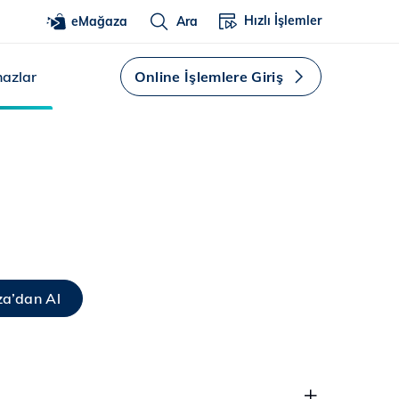
Hızlı İşlemler
eMağaza
Ara
hazlar
Online İşlemlere Giriş
a’dan Al