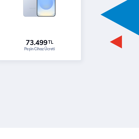
73.499
TL
Peşin Cihaz Ücreti