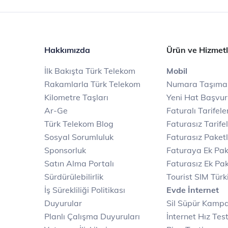
Hakkımızda
Ürün ve Hizmetl
İlk Bakışta Türk Telekom
Mobil
Rakamlarla Türk Telekom
Numara Taşıma
Kilometre Taşları
Yeni Hat Başvu
Ar-Ge
Faturalı Tarifele
Türk Telekom Blog
Faturasız Tarife
Sosyal Sorumluluk
Faturasız Paketl
Sponsorluk
Faturaya Ek Pak
Satın Alma Portalı
Faturasız Ek Pak
Sürdürülebilirlik
Tourist SIM Türk
İş Sürekliliği Politikası
Evde İnternet
Duyurular
Sil Süpür Kamp
Planlı Çalışma Duyuruları
İnternet Hız Test