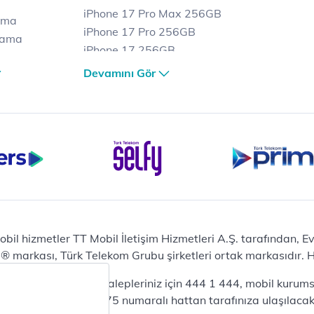
iPhone 17 Pro Max 256GB
ama
iPhone 17 Pro 256GB
lama
iPhone 17 256GB
lama
iPhone 17 Air 256GB
Devamını Gör
et
iPhone 16 Pro Max 256 GB
iPhone 16 Pro 128 GB
Bilgisayar
Casper Nirvana C370
yaları
Notebook
Tablet
Samsung Galaxy TAB A9+
Samsung Galaxy Tab A9
Ev Telefonu
obil hizmetler TT Mobil İletişim Hizmetleri A.Ş. tarafından, 
Panasonic TGB610
markası, Türk Telekom Grubu şirketleri ortak markasıdır. Her
Modem ve Wi-Fi
da mobil bireysel talepleriniz için 444 1 444, mobil kurumsa
Zyxel DX3300 Wi-Fi 6
lepleriniz için 444 0375 numaralı hattan tarafınıza ulaşılacakt
Premium VDSL Modem