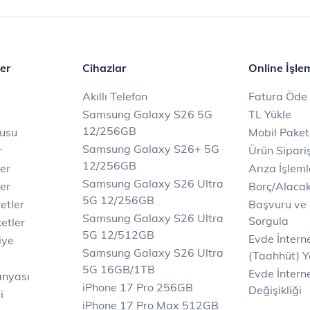
er
Cihazlar
Online İşle
Akıllı Telefon
Fatura Öde
Samsung Galaxy S26 5G
TL Yükle
12/256GB
rusu
Mobil Paket
Samsung Galaxy S26+ 5G
r
Ürün Sipariş
12/256GB
ler
Arıza İşleml
Samsung Galaxy S26 Ultra
er
Borç/Alaca
5G 12/256GB
etler
Başvuru ve
Samsung Galaxy S26 Ultra
Sorgula
etler
5G 12/512GB
Evde İnter
iye
Samsung Galaxy S26 Ultra
(Taahhüt) Y
5G 16GB/1TB
Evde İnterne
anyası
iPhone 17 Pro 256GB
Değişikliği
i
iPhone 17 Pro Max 512GB