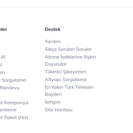
mler
Destek
Yardım
Sıkça Sorulan Sorular
 Al
Abone İadelerine İlişkin
Duyurular
i
Tüketici Şikayetleri
eri
Altyapı Sorgulama
k Sorgulama
En Yakın Türk Telekom
 Randevu
Bayileri
İletişim
net Kampanya
enileme
Site Haritası
t Paket (Hız)