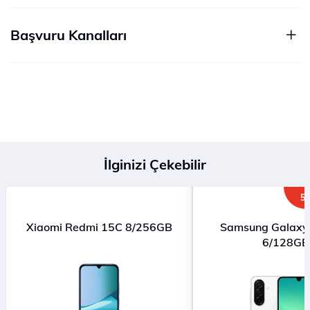
Başvuru Kanalları
İlginizi Çekebilir
5G
Xiaomi Redmi 15C 8/256GB
Samsung Galaxy
6/128GB