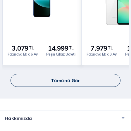
3.079
14.999
7.979
1
TL
TL
TL
Faturaya Ek x 6 Ay
Peşin Cihaz Ücreti
Faturaya Ek x 3 Ay
Peş
Tümünü Gör
Hakkımızda