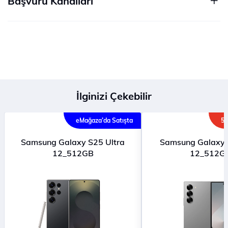
Başvuru Kanalları
İlginizi Çekebilir
eMağaza’da Satışta
5G
Samsung Galaxy S25 Ultra
Samsung Galaxy
12_512GB
12_512G