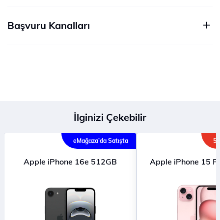
Başvuru Kanalları
İlginizi Çekebilir
eMağaza’da Satışta
5G
Apple iPhone 16e 512GB
Apple iPhone 15 P