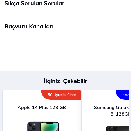
Sıkça Sorulan Sorular
Başvuru Kanalları
İlginizi Çekebilir
5G Uyumlu Cihaz
eMağ
Apple 14 Plus 128 GB
Samsung Galaxy 
8_128G