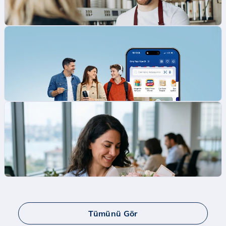
D&R Cafe Kahve
D&R Cafe’lerde 1 kahve hediye!
Kampanya Bitiş Tarihi:
01 Eylül 2026
Tümünü Gör
D&R