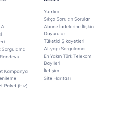
Yardım
Sıkça Sorulan Sorular
 Al
Abone İadelerine İlişkin
Duyurular
i
Tüketici Şikayetleri
eri
Altyapı Sorgulama
k Sorgulama
En Yakın Türk Telekom
 Randevu
Bayileri
İletişim
net Kampanya
enileme
Site Haritası
t Paket (Hız)