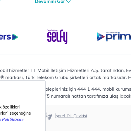
Devamını Gör
et
iPhone 16 Pro Max 256 GB
iPhone 16 Pro 128 GB
Bilgisayar
Casper Nirvana C370
yaları
Notebook
Tablet
Samsung Galaxy TAB A9+
Samsung Galaxy Tab A9
Ev Telefonu
obil hizmetler TT Mobil İletişim Hizmetleri A.Ş. tarafından, 
Panasonic TGB610
markası, Türk Telekom Grubu şirketleri ortak markasıdır. Her
Modem ve Wi-Fi
da mobil bireysel talepleriniz için 444 1 444, mobil kurumsa
Zyxel DX3300 Wi-Fi 6
lepleriniz için 444 0375 numaralı hattan tarafınıza ulaşılacakt
Premium VDSL Modem
Aksesuar
Samsung Buds2 Pro
Erişilebilirlik
İşaret Dili Çevirisi
Samsung Galaxy Watch 6
G
Classic