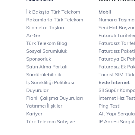
İlk Bakışta Türk Telekom
Mobil
Rakamlarla Türk Telekom
Numara Taşıma
Kilometre Taşları
Yeni Hat Başvu
Ar-Ge
Faturalı Tarifele
Türk Telekom Blog
Faturasız Tarife
Sosyal Sorumluluk
Faturasız Paketl
Sponsorluk
Faturaya Ek Pak
Satın Alma Portalı
Faturasız Ek Pak
Sürdürülebilirlik
Tourist SIM Türk
İş Sürekliliği Politikası
Evde İnternet
Duyurular
Sil Süpür Kamp
Planlı Çalışma Duyuruları
İnternet Hız Test
Yatırımcı İlişkileri
Ping Testi
Kariyer
Alt Yapı Sorgul
Türk Telekom Satış ve
IP Adresi Sorgu
Dağıtım
Puk Kodu Sorgu