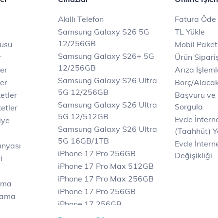
Akıllı Telefon
Fatura Öde
Samsung Galaxy S26 5G
TL Yükle
12/256GB
rusu
Mobil Paket
Samsung Galaxy S26+ 5G
r
Ürün Sipariş
12/256GB
ler
Arıza İşleml
Samsung Galaxy S26 Ultra
er
Borç/Alaca
5G 12/256GB
etler
Başvuru ve
Samsung Galaxy S26 Ultra
Sorgula
etler
5G 12/512GB
Evde İnter
iye
Samsung Galaxy S26 Ultra
(Taahhüt) Y
5G 16GB/1TB
Evde İnterne
anyası
iPhone 17 Pro 256GB
Değişikliği
i
iPhone 17 Pro Max 512GB
iPhone 17 Pro Max 256GB
ama
iPhone 17 Pro 256GB
lama
iPhone 17 256GB
lama
iPhone 17 Air 256GB