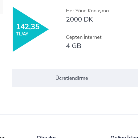
Her Yöne Konuşma
2000 DK
142,35​
TL/AY
Cepten İnternet
4 GB
Ücretlendirme
er
Cihazlar
Online İşle