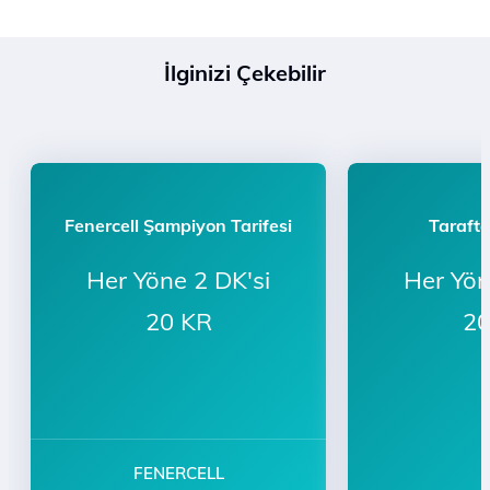
İlginizi Çekebilir
Fenercell Şampiyon Tarifesi
Tarafta
Her Yöne 2 DK'si
Her Yön
20 KR
20
FENERCELL