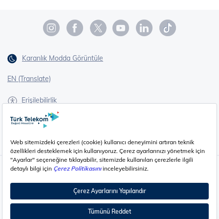
Karanlık Modda Görüntüle
EN (Translate)
Erişilebilirlik
İşaret Dili Çevirisi
Gizlilik - Güvenlik ve KVKK
Çerez Ayarları