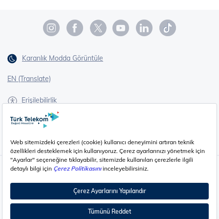
Karanlık Modda Görüntüle
EN (Translate)
Erişilebilirlik
İşaret Dili Çevirisi
Gizlilik - Güvenlik ve KVKK
Çerez Ayarları