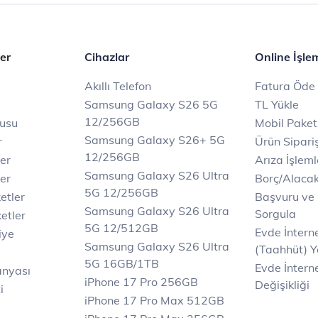
er
Cihazlar
Online İşle
Akıllı Telefon
Fatura Öde
Samsung Galaxy S26 5G
TL Yükle
12/256GB
rusu
Mobil Paket
Samsung Galaxy S26+ 5G
r
Ürün Sipariş
12/256GB
ler
Arıza İşleml
Samsung Galaxy S26 Ultra
er
Borç/Alaca
5G 12/256GB
etler
Başvuru ve
Samsung Galaxy S26 Ultra
Sorgula
etler
5G 12/512GB
Evde İnter
iye
Samsung Galaxy S26 Ultra
(Taahhüt) Y
5G 16GB/1TB
Evde İnterne
anyası
iPhone 17 Pro 256GB
Değişikliği
i
iPhone 17 Pro Max 512GB