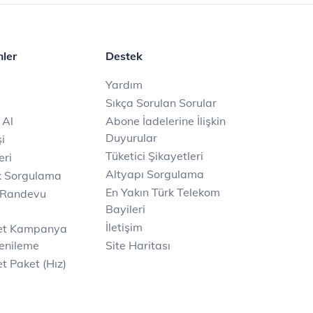
mler
Destek
Yardım
Sıkça Sorulan Sorular
 Al
Abone İadelerine İlişkin
Duyurular
i
Tüketici Şikayetleri
eri
Altyapı Sorgulama
k Sorgulama
En Yakın Türk Telekom
 Randevu
Bayileri
İletişim
net Kampanya
enileme
Site Haritası
t Paket (Hız)