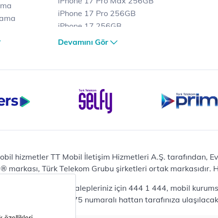
iPhone 17 Pro Max 256GB
ama
iPhone 17 Pro 256GB
lama
iPhone 17 256GB
lama
iPhone 17 Air 256GB
Devamını Gör
et
iPhone 16 Pro Max 256 GB
iPhone 16 Pro 128 GB
Bilgisayar
Casper Nirvana C370
yaları
Notebook
Tablet
Samsung Galaxy TAB A9+
Samsung Galaxy Tab A9
Ev Telefonu
obil hizmetler TT Mobil İletişim Hizmetleri A.Ş. tarafından, 
Panasonic TGB610
markası, Türk Telekom Grubu şirketleri ortak markasıdır. Her
Modem ve Wi-Fi
da mobil bireysel talepleriniz için 444 1 444, mobil kurumsa
Zyxel DX3300 Wi-Fi 6
lepleriniz için 444 0375 numaralı hattan tarafınıza ulaşılacakt
Premium VDSL Modem
Aksesuar