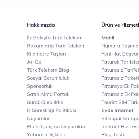
Hakkımızda
Ürün ve Hizmetl
İlk Bakışta Türk Telekom
Mobil
Rakamlarla Türk Telekom
Numara Taşıma
Kilometre Taşları
Yeni Hat Başvu
Ar-Ge
Faturalı Tarifele
Türk Telekom Blog
Faturasız Tarife
Sosyal Sorumluluk
Faturasız Paketl
Sponsorluk
Faturaya Ek Pak
Satın Alma Portalı
Faturasız Ek Pak
Sürdürülebilirlik
Tourist SIM Türk
İş Sürekliliği Politikası
Evde İnternet
Duyurular
Sil Süpür Kamp
Planlı Çalışma Duyuruları
İnternet Hız Test
Yatırımcı İlişkileri
Ping Testi