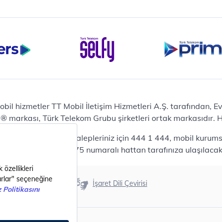
iPhone 16 Pro 128 GB
Bilgisayar
Casper Nirvana C370
yaları
Notebook
Tablet
Samsung Galaxy TAB A9+
Samsung Galaxy Tab A9
Ev Telefonu
obil hizmetler TT Mobil İletişim Hizmetleri A.Ş. tarafından, 
Panasonic TGB610
markası, Türk Telekom Grubu şirketleri ortak markasıdır. Her
Modem ve Wi-Fi
da mobil bireysel talepleriniz için 444 1 444, mobil kurumsa
Zyxel DX3300 Wi-Fi 6
lepleriniz için 444 0375 numaralı hattan tarafınıza ulaşılacakt
Premium VDSL Modem
Aksesuar
Samsung Buds2 Pro
Erişilebilirlik
İşaret Dili Çevirisi
Samsung Galaxy Watch 6
G
Classic
Akıllı Tercihler
bil Tarife