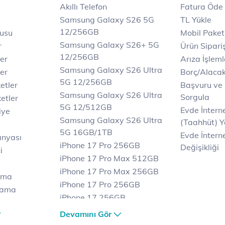
Akıllı Telefon
Fatura Öde
Samsung Galaxy S26 5G
TL Yükle
12/256GB
rusu
Mobil Paket
Samsung Galaxy S26+ 5G
r
Ürün Sipariş
12/256GB
ler
Arıza İşleml
Samsung Galaxy S26 Ultra
er
Borç/Alaca
5G 12/256GB
etler
Başvuru ve
Samsung Galaxy S26 Ultra
Sorgula
etler
5G 12/512GB
Evde İnter
iye
Samsung Galaxy S26 Ultra
(Taahhüt) Y
5G 16GB/1TB
Evde İnterne
anyası
iPhone 17 Pro 256GB
Değişikliği
i
iPhone 17 Pro Max 512GB
iPhone 17 Pro Max 256GB
ama
iPhone 17 Pro 256GB
lama
iPhone 17 256GB
lama
iPhone 17 Air 256GB
Devamını Gör
et
iPhone 16 Pro Max 256 GB