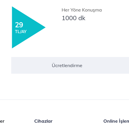
Her Yöne Konuşma
1000 dk
29
TL/AY
Ücretlendirme
er
Cihazlar
Online İşle