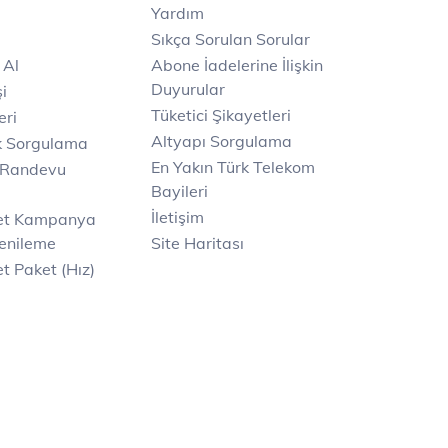
Yardım
Sıkça Sorulan Sorular
 Al
Abone İadelerine İlişkin
Duyurular
i
Tüketici Şikayetleri
eri
Altyapı Sorgulama
k Sorgulama
En Yakın Türk Telekom
 Randevu
Bayileri
İletişim
net Kampanya
enileme
Site Haritası
t Paket (Hız)