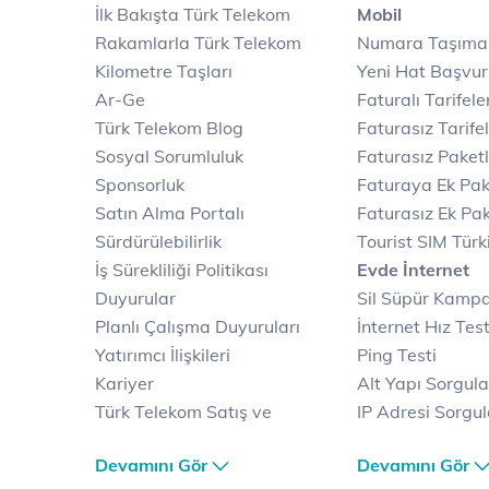
İlk Bakışta Türk Telekom
Mobil
Rakamlarla Türk Telekom
Numara Taşıma
Kilometre Taşları
Yeni Hat Başvu
Ar-Ge
Faturalı Tarifele
Türk Telekom Blog
Faturasız Tarife
Sosyal Sorumluluk
Faturasız Paketl
Sponsorluk
Faturaya Ek Pak
Satın Alma Portalı
Faturasız Ek Pak
Sürdürülebilirlik
Tourist SIM Türk
İş Sürekliliği Politikası
Evde İnternet
Duyurular
Sil Süpür Kamp
Planlı Çalışma Duyuruları
İnternet Hız Test
Yatırımcı İlişkileri
Ping Testi
Kariyer
Alt Yapı Sorgul
Türk Telekom Satış ve
IP Adresi Sorgu
Dağıtım
Puk Kodu Sorgu
Devamını Gör
Devamını Gör
Türk Telekom Finansal
Avantajlı İntern