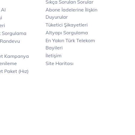
Sıkça Sorulan Sorular
 Al
Abone İadelerine İlişkin
Duyurular
i
Tüketici Şikayetleri
eri
Altyapı Sorgulama
k Sorgulama
En Yakın Türk Telekom
 Randevu
Bayileri
İletişim
net Kampanya
enileme
Site Haritası
t Paket (Hız)