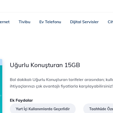
ternet
Tivibu
Ev Telefonu
Dijital Servisler
Ci
Uğurlu Konuşturan 15GB
Bol dakikalı Uğurlu Konuşturan tarifeler arasından; kul
ihtiyaçlarınızı çok avantajlı fiyatlarla karşılayabilirsiniz!
Ek Faydalar
Yurt İçi Kullanımlarda Geçerlidir
Taahhüde Özel