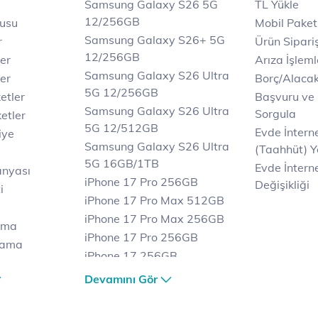
Samsung Galaxy S26 5G
TL Yükle
12/256GB
rusu
Mobil Paket
Samsung Galaxy S26+ 5G
r
Ürün Sipariş
12/256GB
ler
Arıza İşleml
Samsung Galaxy S26 Ultra
er
Borç/Alaca
5G 12/256GB
etler
Başvuru ve
Samsung Galaxy S26 Ultra
Sorgula
etler
5G 12/512GB
Evde İnter
iye
Samsung Galaxy S26 Ultra
(Taahhüt) Y
5G 16GB/1TB
Evde İnterne
anyası
iPhone 17 Pro 256GB
Değişikliği
i
iPhone 17 Pro Max 512GB
iPhone 17 Pro Max 256GB
ama
iPhone 17 Pro 256GB
lama
iPhone 17 256GB
lama
iPhone 17 Air 256GB
Devamını Gör
et
iPhone 16 Pro Max 256 GB
iPhone 16 Pro 128 GB