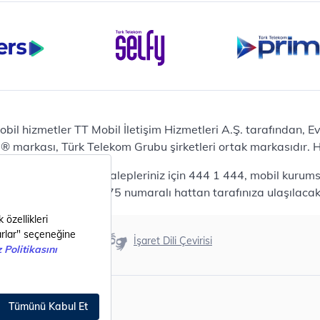
Bilgisayar
Casper Nirvana C370
yaları
Notebook
Tablet
Samsung Galaxy TAB A9+
Samsung Galaxy Tab A9
Ev Telefonu
obil hizmetler TT Mobil İletişim Hizmetleri A.Ş. tarafından, 
Panasonic TGB610
markası, Türk Telekom Grubu şirketleri ortak markasıdır. Her
Modem ve Wi-Fi
da mobil bireysel talepleriniz için 444 1 444, mobil kurumsa
Zyxel DX3300 Wi-Fi 6
lepleriniz için 444 0375 numaralı hattan tarafınıza ulaşılacakt
Premium VDSL Modem
Aksesuar
Samsung Buds2 Pro
Erişilebilirlik
İşaret Dili Çevirisi
Samsung Galaxy Watch 6
G
Classic
Akıllı Tercihler
bil Tarife
Akıllı Ekran Koruma