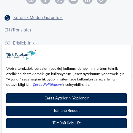
Karanlık Modda Görüntüle
EN (Translate)
Erişilebilirlik
İşaret Dili Çevirisi
Gizlilik - Güvenlik ve KVKK
Çerez Ayarları
©
2026
Türk Telekom