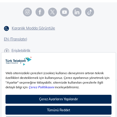
Karanlık Modda Görüntüle
EN (Translate)
Erişilebilirlik
İşaret Dili Çevirisi
Gizlilik - Güvenlik ve KVKK
Çerez Ayarları