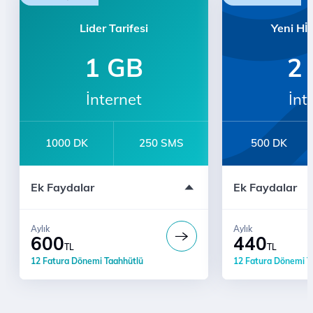
Lider Tarifesi
Yeni HİT
1 GB
2
İnternet
İnt
1000 DK
250 SMS
500 DK
12 Fatura Dönemi Taahhütlü
12 Aylık Ücrets
Ek Faydalar
Ek Faydalar
Sınırsız YaaY
3 Ay Ücretsiz 
Üyeliği
Sınırsız Whats
Aylık
Aylık
Ses/SMS/İnterne
600
440
TL
TL
Avatar Servisi
12 Fatura Dönemi Taahhütlü
12 Fatura Dönemi T
Ücretsiz Çağrı 
Ücretsiz Dijital
Uppy Premium