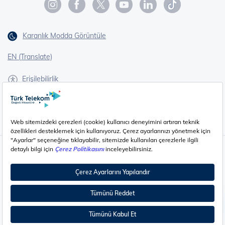
Karanlık Modda Görüntüle
EN (Translate)
Erişilebilirlik
İşaret Dili Çevirisi
Gizlilik - Güvenlik ve KVKK
Çerez Ayarları
©
2026
Türk Telekom