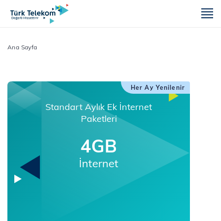
m
Ana Sayfa
Her Ay Yenilenir
Standart Aylık Ek İnternet
Paketleri
4GB
İnternet