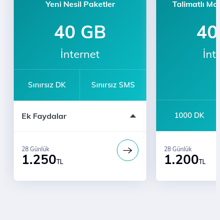
Yeni Nesil Paketler
Talimatlı Mo
40 GB
40
İnternet
İnt
Sınırsız DK
Sınırsız SMS
500 TL Değerinde A-101 Hediye Çeki
1000 DK
Ek Faydalar
3 Ay Ücretsiz YouTube Premium
Üyeliği
6 Ay Hediye Tivibu Go Süper Paket
6 Ay Hediye Muud Premium
28 Günlük
28 Günlük
1.250
1.200
Sınırsız Konuşma
TL
TL
Bi' Dünya Fırsat