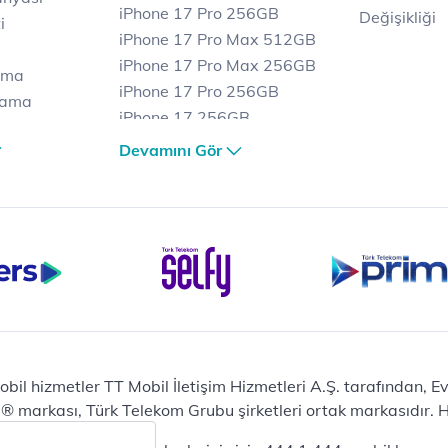
iPhone 17 Pro 256GB
Değişikliği
i
iPhone 17 Pro Max 512GB
iPhone 17 Pro Max 256GB
ama
iPhone 17 Pro 256GB
lama
iPhone 17 256GB
lama
iPhone 17 Air 256GB
Devamını Gör
et
iPhone 16 Pro Max 256 GB
iPhone 16 Pro 128 GB
Bilgisayar
Casper Nirvana C370
yaları
Notebook
Tablet
Samsung Galaxy TAB A9+
Samsung Galaxy Tab A9
Ev Telefonu
obil hizmetler TT Mobil İletişim Hizmetleri A.Ş. tarafından, 
Panasonic TGB610
markası, Türk Telekom Grubu şirketleri ortak markasıdır. Her
Modem ve Wi-Fi