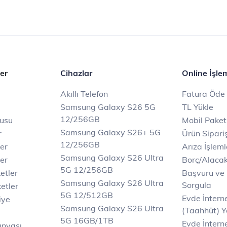
er
Cihazlar
Online İşle
Akıllı Telefon
Fatura Öde
Samsung Galaxy S26 5G
TL Yükle
12/256GB
rusu
Mobil Paket
Samsung Galaxy S26+ 5G
r
Ürün Sipariş
12/256GB
ler
Arıza İşleml
Samsung Galaxy S26 Ultra
er
Borç/Alaca
5G 12/256GB
etler
Başvuru ve
Samsung Galaxy S26 Ultra
Sorgula
etler
5G 12/512GB
Evde İnter
iye
Samsung Galaxy S26 Ultra
(Taahhüt) Y
5G 16GB/1TB
Evde İnterne
anyası