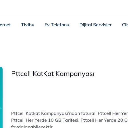
ternet
Tivibu
Ev Telefonu
Dijital Servisler
Ci
Pttcell KatKat Kampanyası
Pttcell Katkat Kampanyası’ndan faturalı Pttcell Her Yerd
Pttcell Her Yerde 10 GB Tarifesi, Pttcell Her Yerde 20
faydalanabilecektir.