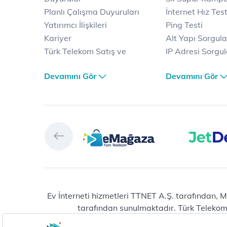
Planlı Çalışma Duyuruları
İnternet Hız Test
Yatırımcı İlişkileri
Ping Testi
Kariyer
Alt Yapı Sorgul
Türk Telekom Satış ve
IP Adresi Sorgu
Dağıtım
Puk Kodu Sorgu
Devamını Gör
Devamını Gör
Türk Telekom Finansal
Avantajlı İntern
Hizmet Kalitesi Raporları
Kampanyaları
Türk Telekom Afet Tedbirleri
Fiber İnternet
Vizyon & Değerlerimiz
Yalın İnternet
Selfy
İnternet Kampan
Prime
Ev Telefonu
Muud
Dijital Servisler
Tivibu
Muud
eMağaza
E-dergi
Playstore
Total Protection
Ev İnterneti hizmetleri TTNET A.Ş. tarafından, M
tarafından sunulmaktadır. Türk Telekom® 
HİT (Türk Telekom Çocuk)
Raunt
Erişilebilir Yaşam
Vitamin LGS