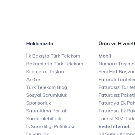
Hakkımızda
Ürün ve Hizmetl
İlk Bakışta Türk Telekom
Mobil
Rakamlarla Türk Telekom
Numara Taşıma
Kilometre Taşları
Yeni Hat Başvu
Ar-Ge
Faturalı Tarifele
Türk Telekom Blog
Faturasız Tarife
Sosyal Sorumluluk
Faturasız Paketl
Sponsorluk
Faturaya Ek Pak
Satın Alma Portalı
Faturasız Ek Pak
Sürdürülebilirlik
Tourist SIM Türk
İş Sürekliliği Politikası
Evde İnternet
Duyurular
Sil Süpür Kamp