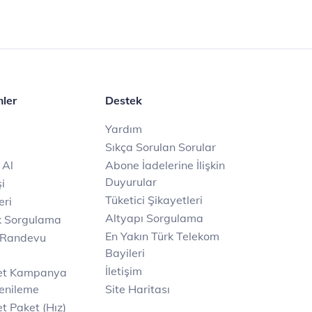
mler
Destek
Yardım
Sıkça Sorulan Sorular
 Al
Abone İadelerine İlişkin
Duyurular
i
Tüketici Şikayetleri
eri
Altyapı Sorgulama
k Sorgulama
En Yakın Türk Telekom
 Randevu
Bayileri
İletişim
net Kampanya
enileme
Site Haritası
t Paket (Hız)