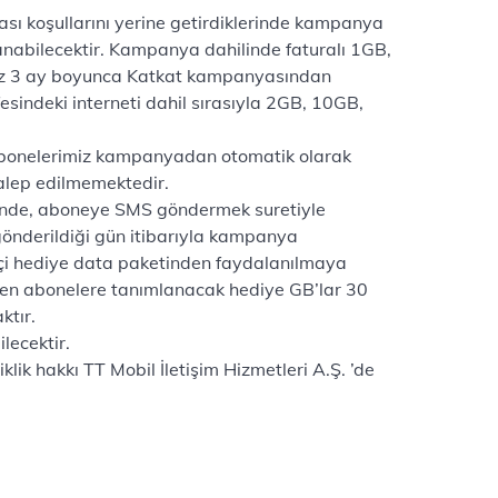
sı koşullarını yerine getirdiklerinde kampanya
anabilecektir. Kampanya dahilinde faturalı 1GB,
miz 3 ay boyunca Katkat kampanyasından
sindeki interneti dahil sırasıyla 2GB, 10GB,
en abonelerimiz kampanyadan otomatik olarak
alep edilmemektedir.
nde, aboneye SMS göndermek suretiyle
gönderildiği gün itibarıyla kampanya
içi hediye data paketinden faydalanılmaya
iren abonelere tanımlanacak hediye GB’lar 30
ktır.
lecektir.
k hakkı TT Mobil İletişim Hizmetleri A.Ş. ’de