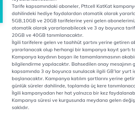
Tarife kapsamındaki aboneler, Pttcell KatKat kampanya
dahilindeki hediye faydalardan otomatik olarak yararl
5GB,10GB ve 20GB tarifelerine yeni gelen aboneleri
otomatik olarak yararlanabilecek ve 3 ay boyunca tarife
20GB ve 40GB tanımlanacaktır.
İlgili tarifelere gelen ve taahhüt şartını yerine getir
yararlanacak olup herhangi bir kampanya kayıt şartı t
Kampanya kaydının başarı ile tamamlanmasının akabi
bilgilendirme yapılacaktır. Bahsedilen onay mesajının 
kapsamında 3 ay boyunca sunulacak ilgili GB’lar yurt 
başlanacaktır. Kampanya katılım şartlarını yerine get
günlük süreler dahilinde, toplamda üç kere tanımlanaca
İlgili kampanyadan her hat yalnızca bir kez faydalanabi
Kampanya süresi ve kurgusunda meydana gelen değişikli
saklıdır.