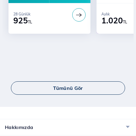
WhatsApp Sınır
Sosyal Medya
28 Günlük
Aylık
925
1.020
TL
TL
Tümünü Gör
Hakkımızda