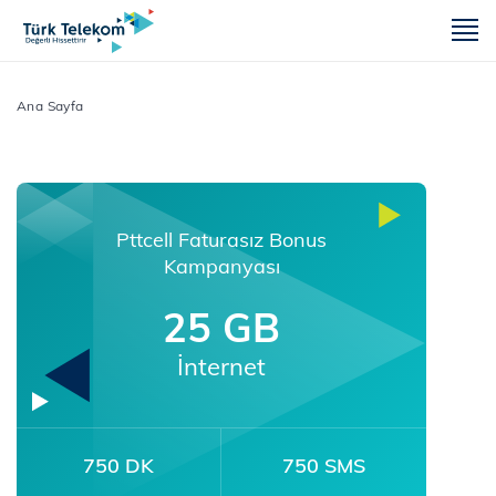
m
Ana Sayfa
Pttcell Faturasız Bonus
Kampanyası
25 GB
İnternet
750 DK
750 SMS