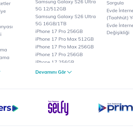
Samsung Galaxy S26 Ultra
Sorgula
etler
5G 12/512GB
Evde İnter
iye
Samsung Galaxy S26 Ultra
(Taahhüt) Y
5G 16GB/1TB
Evde İnterne
anyası
iPhone 17 Pro 256GB
Değişikliği
i
iPhone 17 Pro Max 512GB
iPhone 17 Pro Max 256GB
ama
iPhone 17 Pro 256GB
lama
iPhone 17 256GB
lama
iPhone 17 Air 256GB
Devamını Gör
et
iPhone 16 Pro Max 256 GB
iPhone 16 Pro 128 GB
Bilgisayar
Casper Nirvana C370
yaları
Notebook
Tablet
Samsung Galaxy TAB A9+
Samsung Galaxy Tab A9