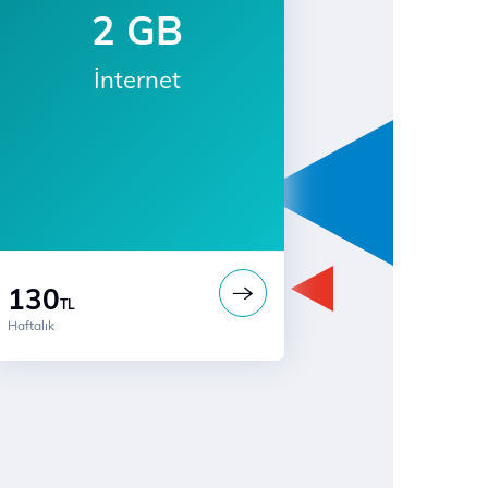
2 GB
İnternet
130
TL
Haftalık