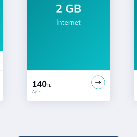
2 GB
İnternet
140
TL
Aylık