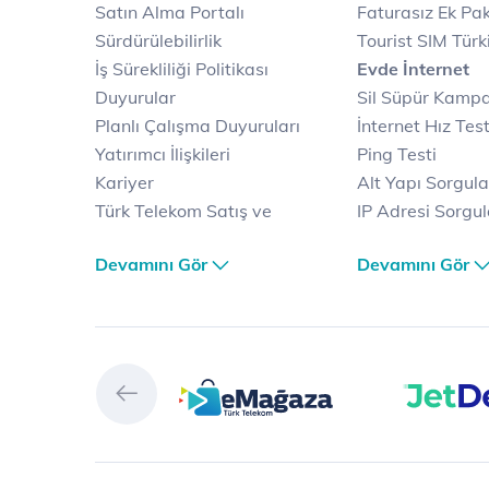
Satın Alma Portalı
Faturasız Ek Pak
Sürdürülebilirlik
Tourist SIM Türk
İş Sürekliliği Politikası
Evde İnternet
Duyurular
Sil Süpür Kamp
Planlı Çalışma Duyuruları
İnternet Hız Test
Yatırımcı İlişkileri
Ping Testi
Kariyer
Alt Yapı Sorgul
Türk Telekom Satış ve
IP Adresi Sorgu
Dağıtım
Puk Kodu Sorgu
Devamını Gör
Devamını Gör
Türk Telekom Finansal
Avantajlı İntern
Hizmet Kalitesi Raporları
Kampanyaları
Türk Telekom Afet Tedbirleri
Fiber İnternet
Vizyon & Değerlerimiz
Yalın İnternet
Selfy
İnternet Kampan
Prime
Ev Telefonu
Muud
Dijital Servisler
Tivibu
Muud