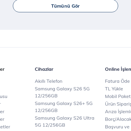
Tümünü Gör
er
Cihazlar
Online İşle
Akıllı Telefon
Fatura Öde
Samsung Galaxy S26 5G
TL Yükle
12/256GB
rusu
Mobil Paket
Samsung Galaxy S26+ 5G
r
Ürün Sipariş
12/256GB
ler
Arıza İşleml
Samsung Galaxy S26 Ultra
er
Borç/Alaca
5G 12/256GB
etler
Başvuru ve