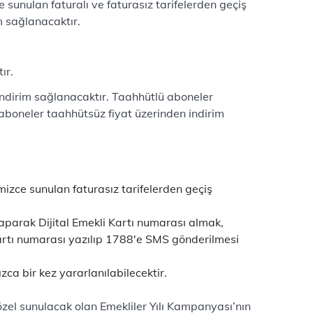
e sunulan faturalı ve faturasız tarifelerden geçiş
m sağlanacaktır.
ır.
 indirim sağlanacaktır. Taahhütlü aboneler
 aboneler taahhütsüz fiyat üzerinden indirim
timizce sunulan faturasız tarifelerden geçiş
yaparak Dijital Emekli Kartı numarası almak,
Kartı numarası yazılıp 1788'e SMS gönderilmesi
ca bir kez yararlanılabilecektir.
 özel sunulacak olan Emekliler Yılı Kampanyası’nın