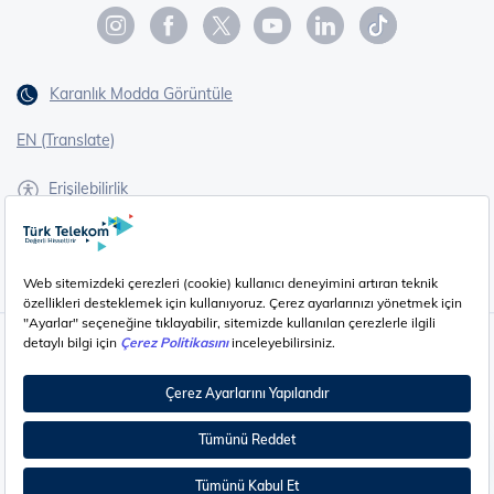
Karanlık Modda Görüntüle
EN (Translate)
Erişilebilirlik
İşaret Dili Çevirisi
Gizlilik - Güvenlik ve KVKK
Çerez Ayarları