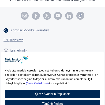
Karanlık Modda Görüntüle
EN (Translate)
Erişilebilirlik
İşaret Dili Çevirisi
Gizlilik - Güvenlik ve KVKK
Çerez Ayarları