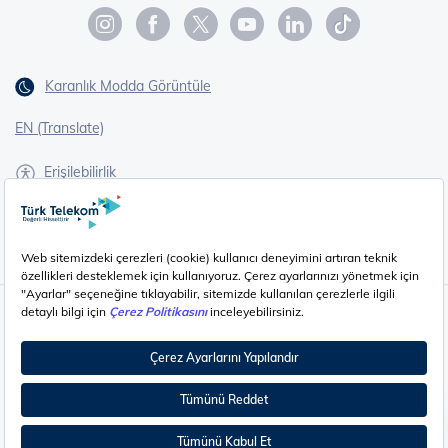
Karanlık Modda Görüntüle
EN (Translate)
Erişilebilirlik
İşaret Dili Çevirisi
Gizlilik - Güvenlik ve KVKK
Çerez Ayarları