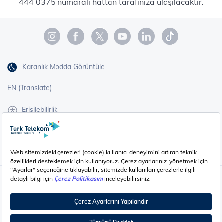
444 0375 numaralı hattan tarafınıza ulaşılacaktır.
Karanlık Modda Görüntüle
EN (Translate)
Erişilebilirlik
İşaret Dili Çevirisi
Gizlilik - Güvenlik ve KVKK
Çerez Ayarları