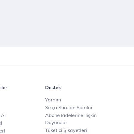
mler
Destek
Yardım
Sıkça Sorulan Sorular
 Al
Abone İadelerine İlişkin
Duyurular
i
Tüketici Şikayetleri
eri