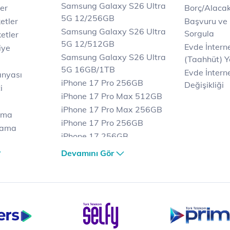
Samsung Galaxy S26 Ultra
er
Borç/Alaca
5G 12/256GB
etler
Başvuru ve
Samsung Galaxy S26 Ultra
Sorgula
etler
5G 12/512GB
Evde İnter
iye
Samsung Galaxy S26 Ultra
(Taahhüt) Y
5G 16GB/1TB
Evde İnterne
anyası
iPhone 17 Pro 256GB
Değişikliği
i
iPhone 17 Pro Max 512GB
iPhone 17 Pro Max 256GB
ama
iPhone 17 Pro 256GB
lama
iPhone 17 256GB
lama
iPhone 17 Air 256GB
Devamını Gör
et
iPhone 16 Pro Max 256 GB
iPhone 16 Pro 128 GB
Bilgisayar
Casper Nirvana C370
yaları
Notebook
Tablet