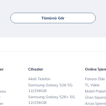
Tümünü Gör
er
Cihazlar
Online İşle
Akıllı Telefon
Fatura Öde
Samsung Galaxy S26 5G
TL Yükle
12/256GB
rusu
Mobil Paket
Samsung Galaxy S26+ 5G
r
Ürün Sipariş
12/256GB
ler
Arıza İşleml