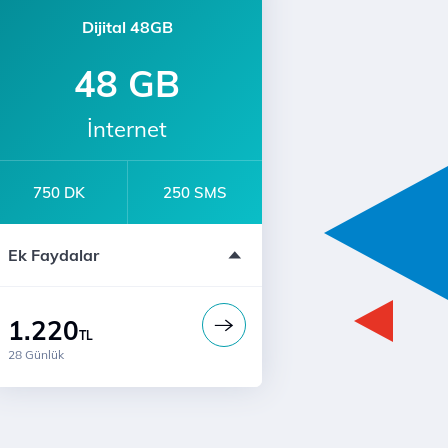
Dijital 48GB
48 GB
İnternet
750 DK
250 SMS
Sınırsız YaaY
Ek Faydalar
Bi' Dünya Fırsat
1.220
TL
28 Günlük