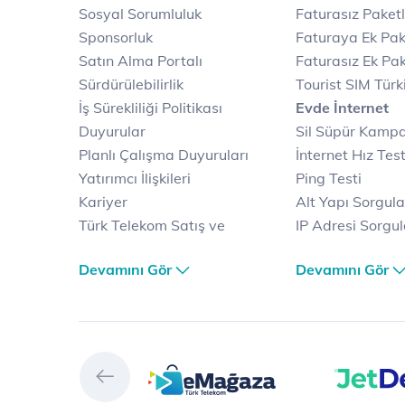
Sosyal Sorumluluk
Faturasız Paketl
Sponsorluk
Faturaya Ek Pak
Satın Alma Portalı
Faturasız Ek Pak
Sürdürülebilirlik
Tourist SIM Türk
İş Sürekliliği Politikası
Evde İnternet
Duyurular
Sil Süpür Kamp
Planlı Çalışma Duyuruları
İnternet Hız Test
Yatırımcı İlişkileri
Ping Testi
Kariyer
Alt Yapı Sorgul
Türk Telekom Satış ve
IP Adresi Sorgu
Dağıtım
Puk Kodu Sorgu
Devamını Gör
Devamını Gör
Türk Telekom Finansal
Avantajlı İntern
Hizmet Kalitesi Raporları
Kampanyaları
Türk Telekom Afet Tedbirleri
Fiber İnternet
Vizyon & Değerlerimiz
Yalın İnternet
Selfy
İnternet Kampan
Prime
Ev Telefonu