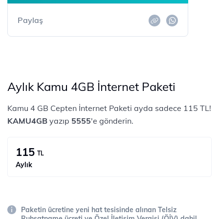
Paylaş
Aylık Kamu 4GB İnternet Paketi
Kamu 4 GB Cepten İnternet Paketi ayda sadece 115 TL!
KAMU4GB
yazıp
5555
'e gönderin.
115
TL
Aylık
Paketin ücretine yeni hat tesisinde alınan Telsiz
Ruhsatname ücreti ve Özel İletişim Vergisi (ÖİV) dahil