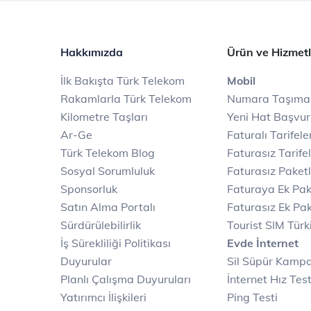
Hakkımızda
Ürün ve Hizmetl
İlk Bakışta Türk Telekom
Mobil
Rakamlarla Türk Telekom
Numara Taşıma
Kilometre Taşları
Yeni Hat Başvu
Ar-Ge
Faturalı Tarifele
Türk Telekom Blog
Faturasız Tarife
Sosyal Sorumluluk
Faturasız Paketl
Sponsorluk
Faturaya Ek Pak
Satın Alma Portalı
Faturasız Ek Pak
Sürdürülebilirlik
Tourist SIM Türk
İş Sürekliliği Politikası
Evde İnternet
Duyurular
Sil Süpür Kamp
Planlı Çalışma Duyuruları
İnternet Hız Test
Yatırımcı İlişkileri
Ping Testi