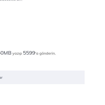
50MB
5599
yazıp
'a gönderin.
ar