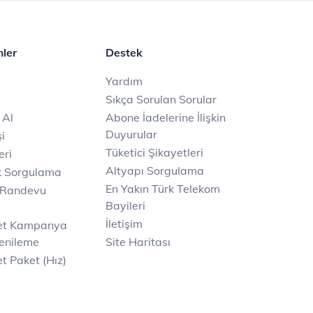
mler
Destek
Yardım
Sıkça Sorulan Sorular
 Al
Abone İadelerine İlişkin
Duyurular
i
Tüketici Şikayetleri
eri
Altyapı Sorgulama
k Sorgulama
En Yakın Türk Telekom
 Randevu
Bayileri
İletişim
net Kampanya
enileme
Site Haritası
t Paket (Hız)