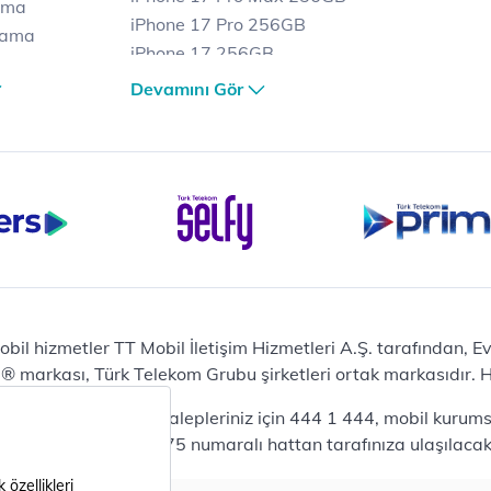
ama
iPhone 17 Pro 256GB
lama
iPhone 17 256GB
lama
iPhone 17 Air 256GB
Devamını Gör
et
iPhone 16 Pro Max 256 GB
iPhone 16 Pro 128 GB
Bilgisayar
Casper Nirvana C370
yaları
Notebook
Tablet
Samsung Galaxy TAB A9+
Samsung Galaxy Tab A9
Ev Telefonu
obil hizmetler TT Mobil İletişim Hizmetleri A.Ş. tarafından, 
Panasonic TGB610
markası, Türk Telekom Grubu şirketleri ortak markasıdır. Her
Modem ve Wi-Fi
da mobil bireysel talepleriniz için 444 1 444, mobil kurumsa
Zyxel DX3300 Wi-Fi 6
lepleriniz için 444 0375 numaralı hattan tarafınıza ulaşılacakt
Premium VDSL Modem
Aksesuar