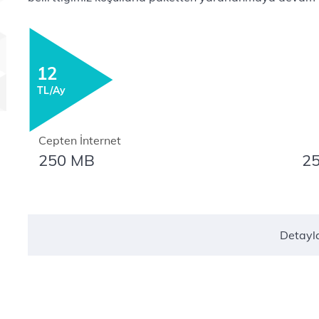
12
TL/Ay
Cepten İnternet
250 MB
2
Detayl