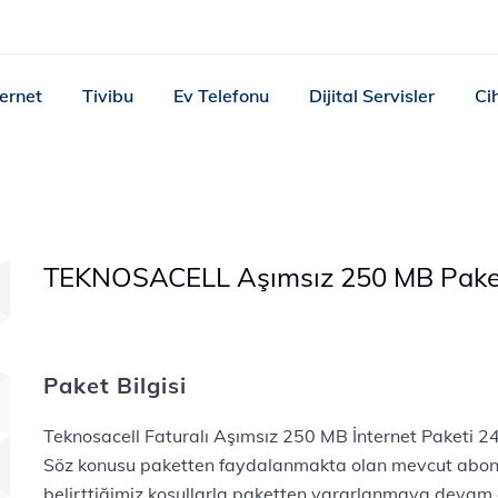
ternet
Tivibu
Ev Telefonu
Dijital Servisler
Ci
TEKNOSACELL Aşımsız 250 MB Pake
Paket Bilgisi
Teknosacell Faturalı Aşımsız 250 MB İnternet Paketi 24
Söz konusu paketten faydalanmakta olan mevcut abonel
belirttiğimiz koşullarla paketten yararlanmaya devam 