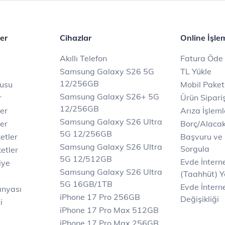
er
Cihazlar
Online İşle
Akıllı Telefon
Fatura Öde
Samsung Galaxy S26 5G
TL Yükle
12/256GB
rusu
Mobil Paket
Samsung Galaxy S26+ 5G
r
Ürün Sipariş
12/256GB
ler
Arıza İşleml
Samsung Galaxy S26 Ultra
er
Borç/Alaca
5G 12/256GB
etler
Başvuru ve
Samsung Galaxy S26 Ultra
Sorgula
etler
5G 12/512GB
Evde İnter
iye
Samsung Galaxy S26 Ultra
(Taahhüt) Y
5G 16GB/1TB
Evde İnterne
anyası
iPhone 17 Pro 256GB
Değişikliği
i
iPhone 17 Pro Max 512GB
iPhone 17 Pro Max 256GB