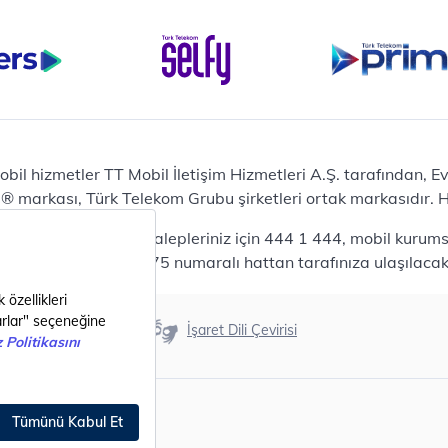
Bilgisayar
Casper Nirvana C370
yaları
Notebook
Tablet
Samsung Galaxy TAB A9+
Samsung Galaxy Tab A9
Ev Telefonu
obil hizmetler TT Mobil İletişim Hizmetleri A.Ş. tarafından, 
Panasonic TGB610
markası, Türk Telekom Grubu şirketleri ortak markasıdır. Her
Modem ve Wi-Fi
da mobil bireysel talepleriniz için 444 1 444, mobil kurumsa
Zyxel DX3300 Wi-Fi 6
lepleriniz için 444 0375 numaralı hattan tarafınıza ulaşılacakt
Premium VDSL Modem
Aksesuar
Samsung Buds2 Pro
Erişilebilirlik
İşaret Dili Çevirisi
Samsung Galaxy Watch 6
G
Classic
Akıllı Tercihler
bil Tarife
Akıllı Ekran Koruma
Akıllı Cihaz Koruma