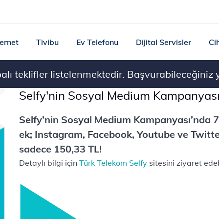
ternet
Tivibu
Ev Telefonu
Dijital Servisler
Ci
ı teklifler listelenmektedir. Başvurabileceğiniz ye
Selfy'nin Sosyal Medium Kampanyas
Selfy’nin Sosyal Medium Kampanyası’nda 7
ek; Instagram, Facebook, Youtube ve Twitte
sadece 150,33 TL!
Detaylı bilgi için
Türk Telekom Selfy
sitesini ziyaret edeb