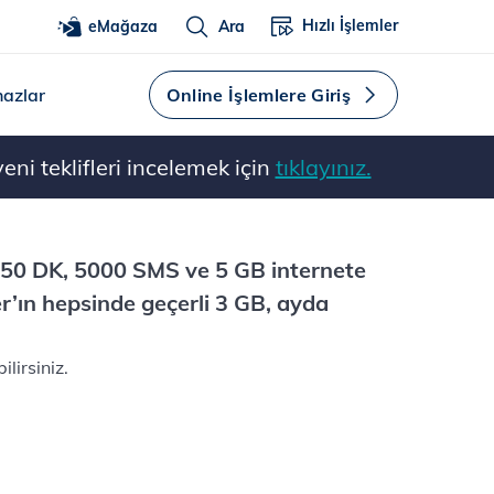
Hızlı İşlemler
eMağaza
Ara
hazlar
Online İşlemlere Giriş
ni teklifleri incelemek için
tıklayınız.
ı
50 DK, 5000 SMS ve 5 GB internete
r’ın hepsinde geçerli 3 GB, ayda
ilirsiniz.