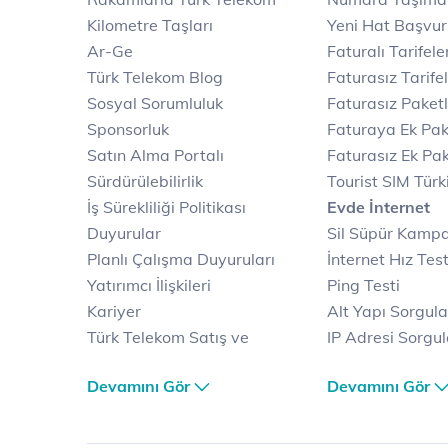
Kilometre Taşları
Yeni Hat Başvu
Ar-Ge
Faturalı Tarifele
Türk Telekom Blog
Faturasız Tarife
Sosyal Sorumluluk
Faturasız Paketl
Sponsorluk
Faturaya Ek Pak
Satın Alma Portalı
Faturasız Ek Pak
Sürdürülebilirlik
Tourist SIM Türk
İş Sürekliliği Politikası
Evde İnternet
Duyurular
Sil Süpür Kamp
Planlı Çalışma Duyuruları
İnternet Hız Test
Yatırımcı İlişkileri
Ping Testi
Kariyer
Alt Yapı Sorgul
Türk Telekom Satış ve
IP Adresi Sorgu
Dağıtım
Puk Kodu Sorgu
Devamını Gör
Devamını Gör
Türk Telekom Finansal
Avantajlı İntern
Hizmet Kalitesi Raporları
Kampanyaları
Türk Telekom Afet Tedbirleri
Fiber İnternet