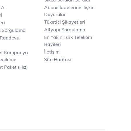
 Al
Abone İadelerine İlişkin
Duyurular
i
Tüketici Şikayetleri
eri
Altyapı Sorgulama
k Sorgulama
En Yakın Türk Telekom
 Randevu
Bayileri
İletişim
net Kampanya
enileme
Site Haritası
t Paket (Hız)