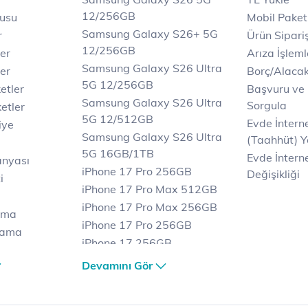
12/256GB
rusu
Mobil Paket
Samsung Galaxy S26+ 5G
r
Ürün Sipariş
12/256GB
ler
Arıza İşleml
Samsung Galaxy S26 Ultra
er
Borç/Alaca
5G 12/256GB
etler
Başvuru ve
Samsung Galaxy S26 Ultra
Sorgula
etler
5G 12/512GB
Evde İnter
iye
Samsung Galaxy S26 Ultra
(Taahhüt) Y
5G 16GB/1TB
Evde İnterne
anyası
iPhone 17 Pro 256GB
Değişikliği
i
iPhone 17 Pro Max 512GB
iPhone 17 Pro Max 256GB
ama
iPhone 17 Pro 256GB
lama
iPhone 17 256GB
lama
iPhone 17 Air 256GB
Devamını Gör
et
iPhone 16 Pro Max 256 GB
iPhone 16 Pro 128 GB