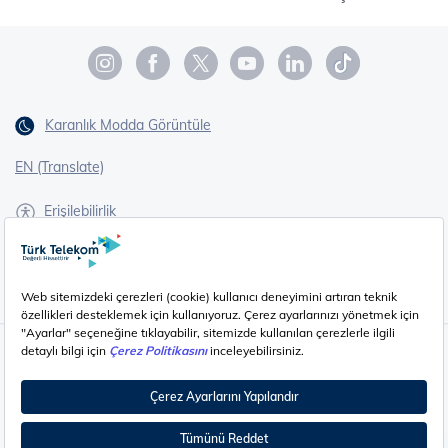
Karanlık Modda Görüntüle
EN (Translate)
Erişilebilirlik
İşaret Dili Çevirisi
Gizlilik - Güvenlik ve KVKK
Çerez Ayarları