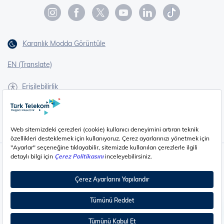
Karanlık Modda Görüntüle
EN (Translate)
Erişilebilirlik
İşaret Dili Çevirisi
Gizlilik - Güvenlik ve KVKK
Çerez Ayarları