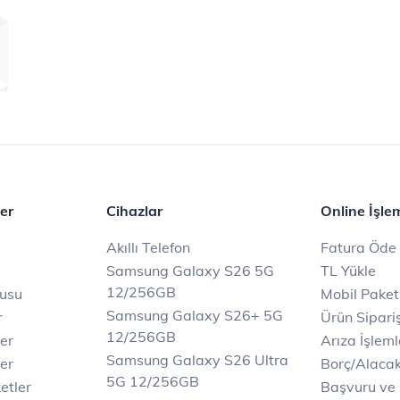
er
Cihazlar
Online İşle
Akıllı Telefon
Fatura Öde
Samsung Galaxy S26 5G
TL Yükle
12/256GB
rusu
Mobil Paket
Samsung Galaxy S26+ 5G
r
Ürün Sipariş
12/256GB
ler
Arıza İşleml
Samsung Galaxy S26 Ultra
er
Borç/Alaca
5G 12/256GB
etler
Başvuru ve