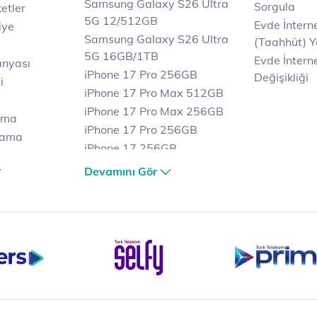
Samsung Galaxy S26 Ultra
Sorgula
etler
5G 12/512GB
Evde İnter
iye
Samsung Galaxy S26 Ultra
(Taahhüt) Y
5G 16GB/1TB
Evde İnterne
anyası
iPhone 17 Pro 256GB
Değişikliği
i
iPhone 17 Pro Max 512GB
iPhone 17 Pro Max 256GB
ama
iPhone 17 Pro 256GB
lama
iPhone 17 256GB
lama
iPhone 17 Air 256GB
Devamını Gör
et
iPhone 16 Pro Max 256 GB
iPhone 16 Pro 128 GB
Bilgisayar
Casper Nirvana C370
yaları
Notebook
Tablet
Samsung Galaxy TAB A9+
Samsung Galaxy Tab A9