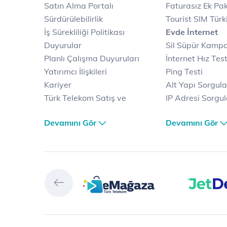
Satın Alma Portalı
Faturasız Ek Pak
Sürdürülebilirlik
Tourist SIM Türk
İş Sürekliliği Politikası
Evde İnternet
Duyurular
Sil Süpür Kamp
Planlı Çalışma Duyuruları
İnternet Hız Test
Yatırımcı İlişkileri
Ping Testi
Kariyer
Alt Yapı Sorgul
Türk Telekom Satış ve
IP Adresi Sorgu
Dağıtım
Puk Kodu Sorgu
Devamını Gör
Devamını Gör
Türk Telekom Finansal
Avantajlı İntern
Hizmet Kalitesi Raporları
Kampanyaları
Türk Telekom Afet Tedbirleri
Fiber İnternet
Vizyon & Değerlerimiz
Yalın İnternet
Selfy
İnternet Kampan
Prime
Ev Telefonu
Muud
Dijital Servisler
Tivibu
Muud