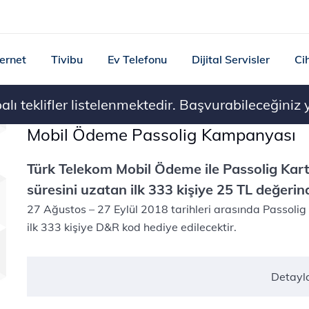
ternet
Tivibu
Ev Telefonu
Dijital Servisler
Ci
ı teklifler listelenmektedir. Başvurabileceğiniz ye
Mobil Ödeme Passolig Kampanyası
Türk Telekom Mobil Ödeme ile Passolig Kart
süresini uzatan ilk 333 kişiye 25 TL değeri
27 Ağustos – 27 Eylül 2018 tarihleri arasında Passolig
ilk 333 kişiye D&R kod hediye edilecektir.​​
Detayl