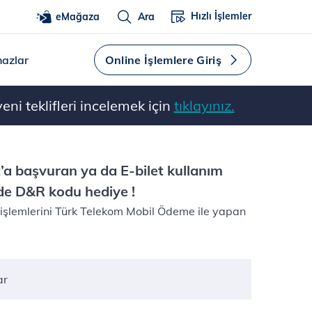
Hızlı İşlemler
eMağaza
Ara
hazlar
Online İşlemlere Giriş
ni teklifleri incelemek için
tıklayınız.
’a başvuran ya da E-bilet kullanım
nde D&R kodu hediye !
 işlemlerini Türk Telekom Mobil Ödeme ile yapan
ar