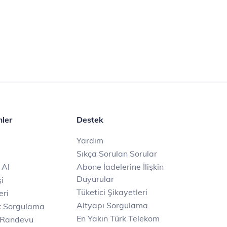
mler
Destek
Yardım
Sıkça Sorulan Sorular
 Al
Abone İadelerine İlişkin
Duyurular
i
Tüketici Şikayetleri
eri
Altyapı Sorgulama
k Sorgulama
En Yakın Türk Telekom
 Randevu