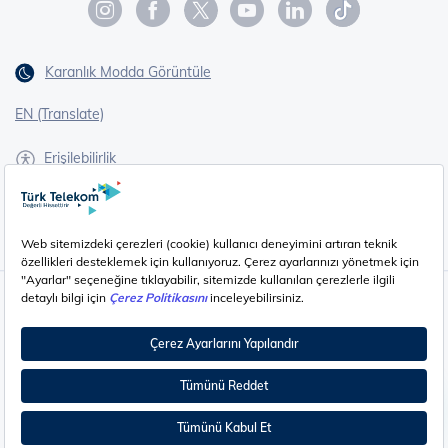
Karanlık Modda Görüntüle
EN (Translate)
Erişilebilirlik
İşaret Dili Çevirisi
Gizlilik - Güvenlik ve KVKK
Çerez Ayarları
©
2026
Türk Telekom