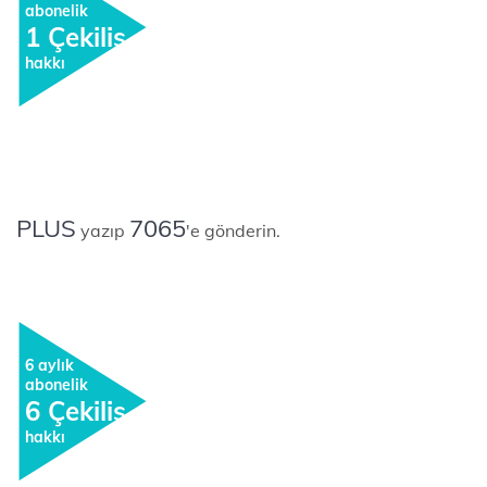
abonelik
1 Çekiliş
hakkı
PLUS
7065
yazıp
'e gönderin.
6 aylık
abonelik
6 Çekiliş
hakkı