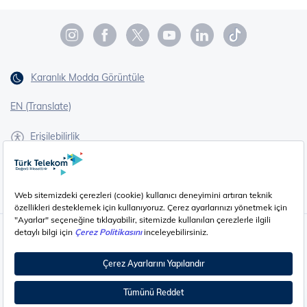
Karanlık Modda Görüntüle
EN (Translate)
Erişilebilirlik
İşaret Dili Çevirisi
Gizlilik - Güvenlik ve KVKK
Çerez Ayarları