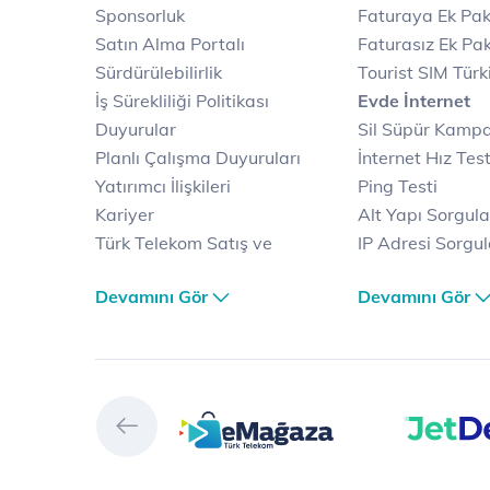
Sponsorluk
Faturaya Ek Pak
Satın Alma Portalı
Faturasız Ek Pak
Sürdürülebilirlik
Tourist SIM Türk
İş Sürekliliği Politikası
Evde İnternet
Duyurular
Sil Süpür Kamp
Planlı Çalışma Duyuruları
İnternet Hız Test
Yatırımcı İlişkileri
Ping Testi
Kariyer
Alt Yapı Sorgul
Türk Telekom Satış ve
IP Adresi Sorgu
Dağıtım
Puk Kodu Sorgu
Devamını Gör
Devamını Gör
Türk Telekom Finansal
Avantajlı İntern
Hizmet Kalitesi Raporları
Kampanyaları
Türk Telekom Afet Tedbirleri
Fiber İnternet
Vizyon & Değerlerimiz
Yalın İnternet
Selfy
İnternet Kampan
Prime
Ev Telefonu
Muud
Dijital Servisler