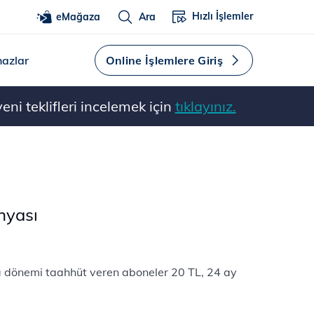
Hızlı İşlemler
eMağaza
Ara
hazlar
Online İşlemlere Giriş
ni teklifleri incelemek için
tıklayınız.
nyası
 dönemi taahhüt veren aboneler 20 TL, 24 ay