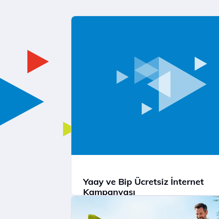
Yaay ve Bip Ücretsiz İnternet
Kampanyası
Tüm Türk Telekom’lulara Yaay ve BİP’