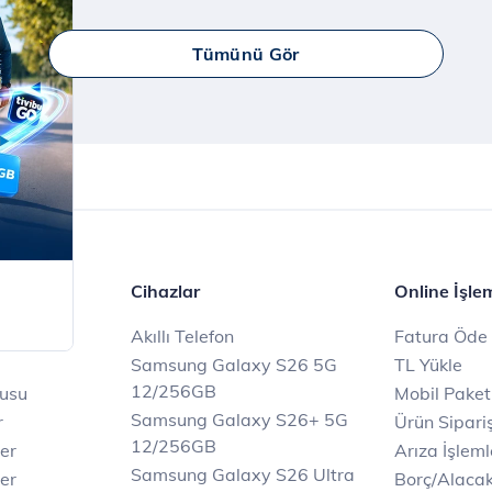
dijital dünyanın tadını çıkarın!
İncele
Tümünü Gör
er
Cihazlar
Online İşle
Akıllı Telefon
Fatura Öde
Samsung Galaxy S26 5G
TL Yükle
12/256GB
rusu
Mobil Paket
Samsung Galaxy S26+ 5G
r
Ürün Sipariş
12/256GB
ler
Arıza İşleml
Samsung Galaxy S26 Ultra
er
Borç/Alaca