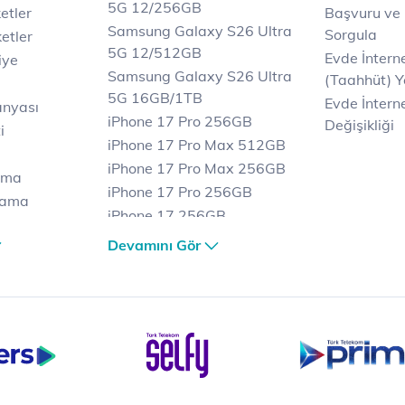
5G 12/256GB
etler
Başvuru ve
Samsung Galaxy S26 Ultra
Sorgula
etler
5G 12/512GB
Evde İnter
iye
Samsung Galaxy S26 Ultra
(Taahhüt) Y
5G 16GB/1TB
Evde İnterne
anyası
iPhone 17 Pro 256GB
Değişikliği
i
iPhone 17 Pro Max 512GB
iPhone 17 Pro Max 256GB
ama
iPhone 17 Pro 256GB
lama
iPhone 17 256GB
lama
iPhone 17 Air 256GB
Devamını Gör
et
iPhone 16 Pro Max 256 GB
iPhone 16 Pro 128 GB
Bilgisayar
Casper Nirvana C370
yaları
Notebook
Tablet
Samsung Galaxy TAB A9+