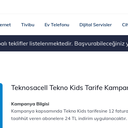
ternet
Tivibu
Ev Telefonu
Dijital Servisler
Ci
ı teklifler listelenmektedir. Başvurabileceğiniz ye
Teknosacell Tekno Kids Tarife Kampa
Kampanya Bilgisi
Kampanya kapsamında Tekno Kids tarifesine 12 fatura
taahhüt veren abonelere 24 TL indirim uygulanacaktır.