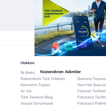
ücretsiz internet!
İncele
Hakkımızda
Ürün ve Hizmetl
Kazandıran Adımlar
İlk Bakışta Türk Telekom
Mobil
Rakamlarla Türk Telekom
Numara Taşıma
Kilometre Taşları
Yeni Hat Başvu
Ar-Ge
Faturalı Tarifele
Türk Telekom Blog
Faturasız Tarife
İncele
Sosyal Sorumluluk
Faturasız Paketl