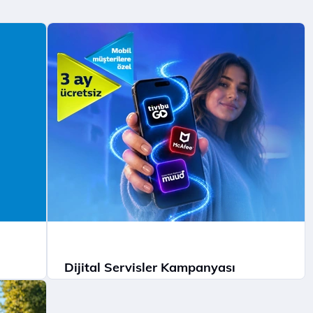
Dijital Servisler Kampanyası
te
Muud Premium, Tivibu GO ve McAfee ile