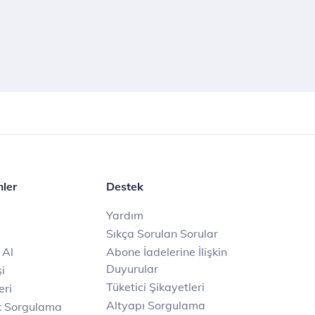
mler
Destek
Yardım
Sıkça Sorulan Sorular
 Al
Abone İadelerine İlişkin
Duyurular
i
Tüketici Şikayetleri
eri
Altyapı Sorgulama
k Sorgulama