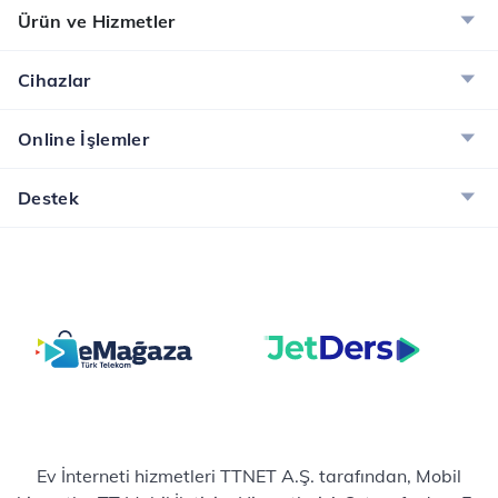
Dijital Servisler Kampanyası
Ürün ve Hizmetler
Muud Premium, Tivibu GO ve McAfee ile dijital
dünyanın tadını çıkarın!
Cihazlar
İncele
Online İşlemler
Destek
Ev İnterneti hizmetleri TTNET A.Ş. tarafından, Mobil