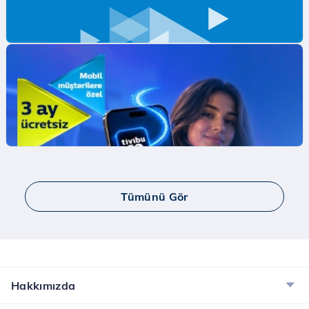
Mobil Ödeme ile ilk App Store Harcamana
İndirim Fırsatı!
Mobil Ödeme ile App Store'da ilk harcamana
indirim kazan.
İncele
Tümünü Gör
Yaay ve Bip Ücretsiz İnternet Kampanyası
Tüm Türk Telekom’lulara Yaay ve BİP’te ücretsiz
internet!
İncele
Hakkımızda