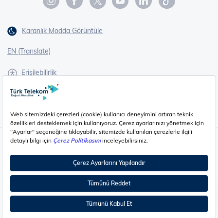
Karanlık Modda Görüntüle
EN (Translate)
Erişilebilirlik
İşaret Dili Çevirisi
Gizlilik - Güvenlik ve KVKK
Çerez Ayarları
©
2026
Türk Telekom