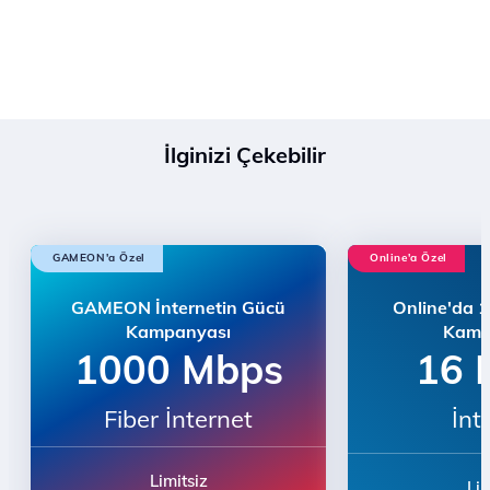
İlginizi Çekebilir
GAMEON'a Özel
Online'a Özel
GAMEON İnternetin Gücü
Online'da 
Kampanyası
Kamp
1000 Mbps
16 
Fiber İnternet
İnt
Limitsiz
Lim