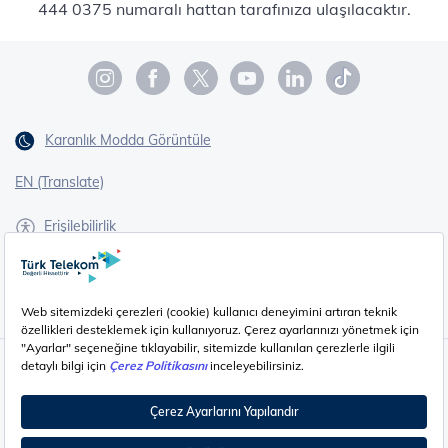
444 0375 numaralı hattan tarafınıza ulaşılacaktır.
Karanlık Modda Görüntüle
EN (Translate)
Erişilebilirlik
İşaret Dili Çevirisi
Gizlilik - Güvenlik ve KVKK
Çerez Ayarları