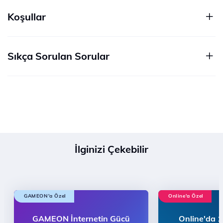
Koşullar
Sıkça Sorulan Sorular
İlginizi Çekebilir
GAMEON'a Özel
Online'a Özel
GAMEON İnternetin Gücü
Online'da 