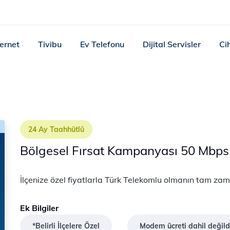
ternet
Tivibu
Ev Telefonu
Dijital Servisler
Ci
24 Ay Taahhütlü
Bölgesel Fırsat Kampanyası 50 Mbps
İlçenize özel fiyatlarla Türk Telekomlu olmanın tam za
Ek Bilgiler
*Belirli İlçelere Özel
Modem ücreti dahil değild