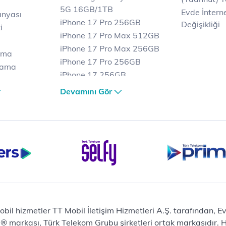
5G 16GB/1TB
Evde İnterne
anyası
iPhone 17 Pro 256GB
Değişikliği
i
iPhone 17 Pro Max 512GB
iPhone 17 Pro Max 256GB
ama
iPhone 17 Pro 256GB
lama
iPhone 17 256GB
lama
iPhone 17 Air 256GB
Devamını Gör
et
iPhone 16 Pro Max 256 GB
iPhone 16 Pro 128 GB
Bilgisayar
Casper Nirvana C370
yaları
Notebook
Tablet
Samsung Galaxy TAB A9+
Samsung Galaxy Tab A9
Ev Telefonu
obil hizmetler TT Mobil İletişim Hizmetleri A.Ş. tarafından, 
Panasonic TGB610
markası, Türk Telekom Grubu şirketleri ortak markasıdır. Her