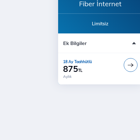
Fiber İnternet
Limitsiz
18 Ay Sabit Fiyat
Ek Bilgiler
Muud Premium + internet bir arada
18 Ay Fiyat Garantisi
Modem ücreti dahil değildir
18 Ay Taahhütlü
875
TL
Aylık