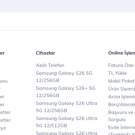
er
Cihazlar
Online İşle
Akıllı Telefon
Fatura Öde
Samsung Galaxy S26 5G
TL Yükle
12/256GB
rusu
Mobil Paket
Samsung Galaxy S26+ 5G
r
Ürün Sipariş
12/256GB
ler
Arıza İşleml
Samsung Galaxy S26 Ultra
er
Borç/Alaca
5G 12/256GB
etler
Başvuru ve
Samsung Galaxy S26 Ultra
Sorgula
etler
5G 12/512GB
Evde İnter
iye
Samsung Galaxy S26 Ultra
(Taahhüt) Y