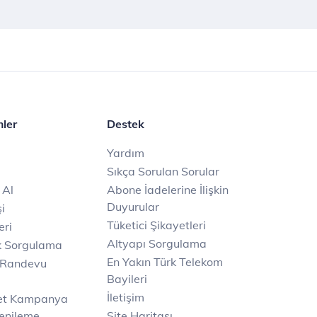
mler
Destek
Yardım
Sıkça Sorulan Sorular
 Al
Abone İadelerine İlişkin
Duyurular
i
Tüketici Şikayetleri
eri
Altyapı Sorgulama
k Sorgulama
En Yakın Türk Telekom
 Randevu
Bayileri
İletişim
net Kampanya
enileme
Site Haritası