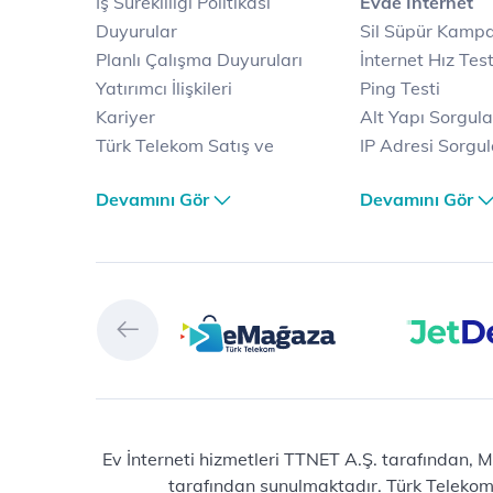
İş Sürekliliği Politikası
Evde İnternet
Duyurular
Sil Süpür Kamp
Planlı Çalışma Duyuruları
İnternet Hız Test
Yatırımcı İlişkileri
Ping Testi
Kariyer
Alt Yapı Sorgul
Türk Telekom Satış ve
IP Adresi Sorgu
Dağıtım
Puk Kodu Sorgu
Devamını Gör
Devamını Gör
Türk Telekom Finansal
Avantajlı İntern
Hizmet Kalitesi Raporları
Kampanyaları
Türk Telekom Afet Tedbirleri
Fiber İnternet
Vizyon & Değerlerimiz
Yalın İnternet
Selfy
İnternet Kampan
Prime
Ev Telefonu
Muud
Dijital Servisler
Tivibu
Muud
eMağaza
E-dergi
Playstore
Total Protection
Ev İnterneti hizmetleri TTNET A.Ş. tarafından, M
tarafından sunulmaktadır. Türk Telekom® 
HİT (Türk Telekom Çocuk)
Raunt