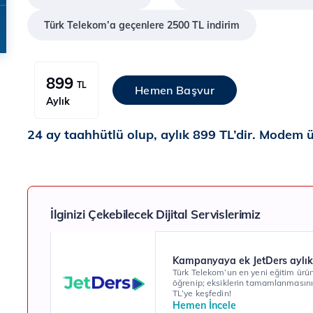
Türk Telekom’a geçenlere 2500 TL indirim
899
TL
Hemen Başvur
Aylık
24 ay taahhütlü olup, aylık 899 TL’dir. Modem üc
İlginizi Çekebilecek Dijital Servislerimiz
Kampanyaya ek JetDers aylık
Türk Telekom’un en yeni eğitim ürünü
öğrenip; eksiklerin tamamlanmasını
TL’ye keşfedin!
Hemen İncele