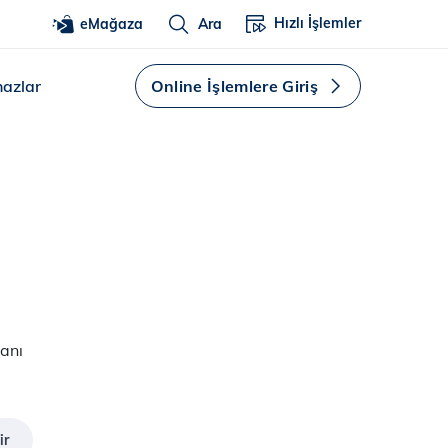
Hızlı İşlemler
eMağaza
Ara
hazlar
Online İşlemlere Giriş
manı
ir