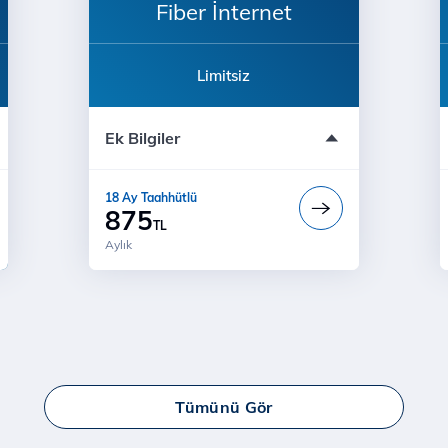
Fiber İnternet
Limitsiz
18 Ay Sabit Fiyat
Ek Bilgiler
18 Ay Fiyat Garantisi
Modem ücreti dahil değildir
18 Ay Taahhütlü
875
TL
Aylık
Tümünü Gör