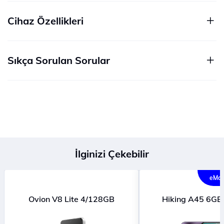
Cihaz Özellikleri
Sıkça Sorulan Sorular
İlginizi Çekebilir
eMağ
Ovion V8 Lite 4/128GB
Hiking A45 6G