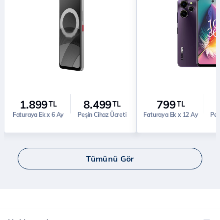
1.899
8.499
799
TL
TL
TL
Faturaya Ek x 6 Ay
Peşin Cihaz Ücreti
Faturaya Ek x 12 Ay
Peş
Tümünü Gör