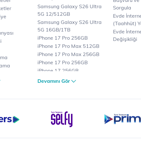
etler
Başvuru ve
Samsung Galaxy S26 Ultra
Sorgula
etler
5G 12/512GB
Evde İnter
iye
Samsung Galaxy S26 Ultra
(Taahhüt) Y
5G 16GB/1TB
Evde İnterne
anyası
iPhone 17 Pro 256GB
Değişikliği
i
iPhone 17 Pro Max 512GB
iPhone 17 Pro Max 256GB
ama
iPhone 17 Pro 256GB
lama
iPhone 17 256GB
lama
iPhone 17 Air 256GB
Devamını Gör
et
iPhone 16 Pro Max 256 GB
iPhone 16 Pro 128 GB
Bilgisayar
Casper Nirvana C370
yaları
Notebook
Tablet
Samsung Galaxy TAB A9+