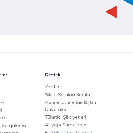
mler
Destek
Yardım
Sıkça Sorulan Sorular
 Al
Abone İadelerine İlişkin
Duyurular
i
Tüketici Şikayetleri
eri
Altyapı Sorgulama
k Sorgulama
En Yakın Türk Telekom