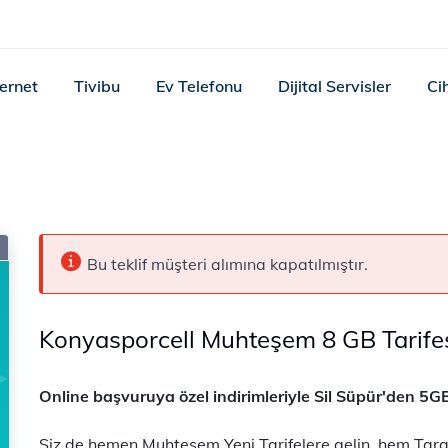
ternet
Tivibu
Ev Telefonu
Dijital Servisler
Ci
Bu teklif müşteri alımına kapatılmıştır.
Konyasporcell Muhteşem 8 GB Tarife
Online başvuruya özel indirimleriyle Sil Süpür'den 5G
​​ Siz de hemen Muhteşem Yeni Tarifelere gelin, hem Tara