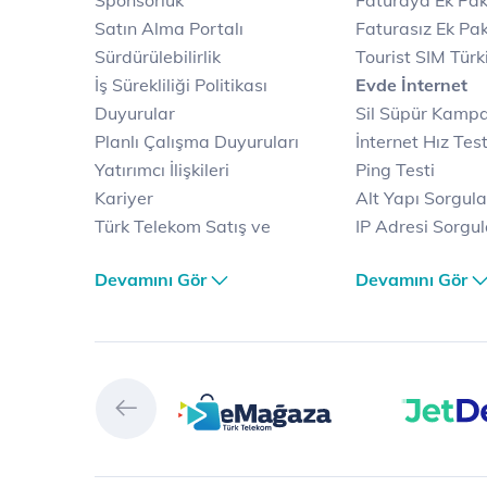
Sponsorluk
Faturaya Ek Pak
Satın Alma Portalı
Faturasız Ek Pak
Sürdürülebilirlik
Tourist SIM Türk
İş Sürekliliği Politikası
Evde İnternet
Duyurular
Sil Süpür Kamp
Planlı Çalışma Duyuruları
İnternet Hız Test
Yatırımcı İlişkileri
Ping Testi
Kariyer
Alt Yapı Sorgul
Türk Telekom Satış ve
IP Adresi Sorgu
Dağıtım
Puk Kodu Sorgu
Devamını Gör
Devamını Gör
Türk Telekom Finansal
Avantajlı İntern
Hizmet Kalitesi Raporları
Kampanyaları
Türk Telekom Afet Tedbirleri
Fiber İnternet
Vizyon & Değerlerimiz
Yalın İnternet
Selfy
İnternet Kampan
Prime
Ev Telefonu
Muud
Dijital Servisler
Tivibu
Muud