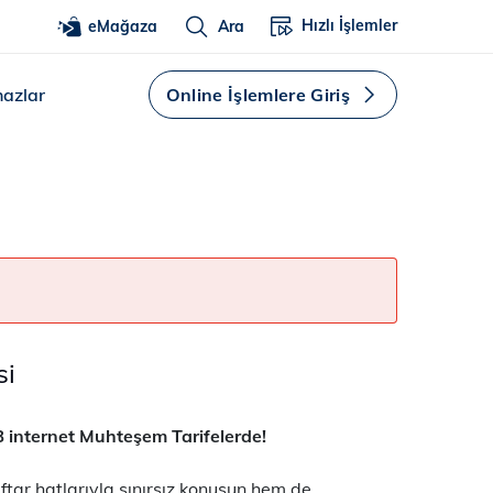
Hızlı İşlemler
eMağaza
Ara
hazlar
Online İşlemlere Giriş
si
B internet Muhteşem Tarifelerde!
ftar hatlarıyla sınırsız konuşun hem de