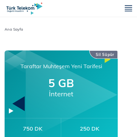
m
Ana Sayfa
Sil Süpür
Taraftar Muhteşem Yeni Tarifesi
5 GB
İnternet
750 DK
250 DK