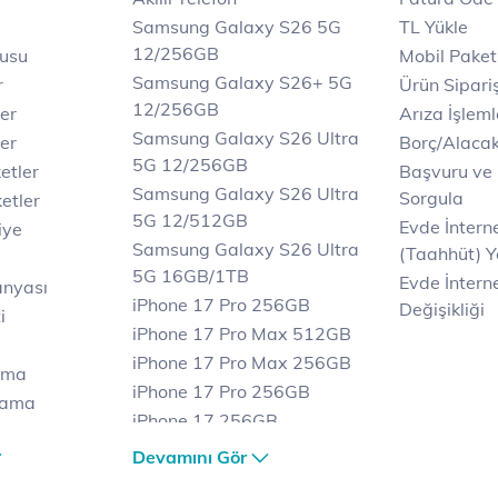
Samsung Galaxy S26 5G
TL Yükle
12/256GB
rusu
Mobil Paket
Samsung Galaxy S26+ 5G
r
Ürün Sipariş
12/256GB
ler
Arıza İşleml
Samsung Galaxy S26 Ultra
er
Borç/Alaca
5G 12/256GB
etler
Başvuru ve
Samsung Galaxy S26 Ultra
Sorgula
etler
5G 12/512GB
Evde İnter
iye
Samsung Galaxy S26 Ultra
(Taahhüt) Y
5G 16GB/1TB
Evde İnterne
anyası
iPhone 17 Pro 256GB
Değişikliği
i
iPhone 17 Pro Max 512GB
iPhone 17 Pro Max 256GB
ama
iPhone 17 Pro 256GB
lama
iPhone 17 256GB
lama
iPhone 17 Air 256GB
Devamını Gör
et
iPhone 16 Pro Max 256 GB