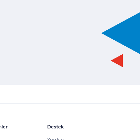
mler
Destek
Yardım