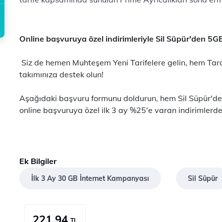
Online başvuruya özel indirimleriyle Sil Süpür'den 5G
​​ Siz de hemen Muhteşem Yeni Tarifelere gelin, hem Tar
takımınıza destek olun!
Aşağıdaki başvuru formunu doldurun, hem Sil Süpür'den
online başvuruya özel ilk 3 ay %25'e varan indirimlerd
Ek Bilgiler
İlk 3 Ay 30 GB İnternet Kampanyası
Sil Süpür
221,94
TL