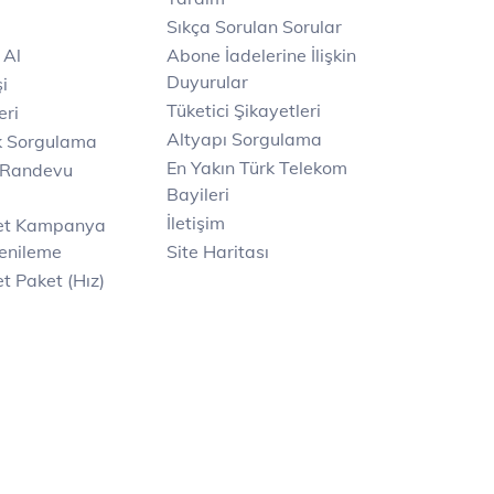
Sıkça Sorulan Sorular
 Al
Abone İadelerine İlişkin
Duyurular
i
Tüketici Şikayetleri
eri
Altyapı Sorgulama
k Sorgulama
En Yakın Türk Telekom
 Randevu
Bayileri
İletişim
net Kampanya
enileme
Site Haritası
t Paket (Hız)