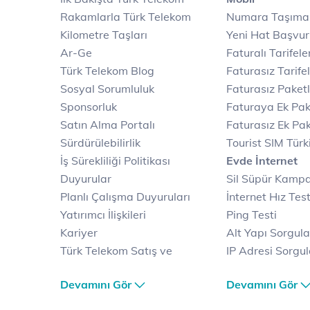
Rakamlarla Türk Telekom
Numara Taşıma
Kilometre Taşları
Yeni Hat Başvu
Ar-Ge
Faturalı Tarifele
Türk Telekom Blog
Faturasız Tarife
Sosyal Sorumluluk
Faturasız Paketl
Sponsorluk
Faturaya Ek Pak
Satın Alma Portalı
Faturasız Ek Pak
Sürdürülebilirlik
Tourist SIM Türk
İş Sürekliliği Politikası
Evde İnternet
Duyurular
Sil Süpür Kamp
Planlı Çalışma Duyuruları
İnternet Hız Test
Yatırımcı İlişkileri
Ping Testi
Kariyer
Alt Yapı Sorgul
Türk Telekom Satış ve
IP Adresi Sorgu
Dağıtım
Puk Kodu Sorgu
Devamını Gör
Devamını Gör
Türk Telekom Finansal
Avantajlı İntern
Hizmet Kalitesi Raporları
Kampanyaları