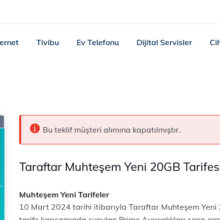
ternet
Tivibu
Ev Telefonu
Dijital Servisler
Ci
Bu teklif müşteri alımına kapatılmıştır.
Taraftar Muhteşem Yeni 20GB Tarifes
Muhteşem Yeni Tarifeler
10 Mart 2024 tarihi itibarıyla Taraftar​ Muhteşem Yeni 2
tarife kapsamında sunulan Prime Ayrıcalıkları sona ermişti