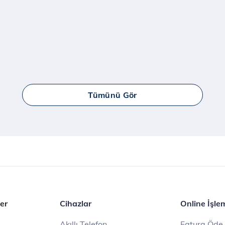
Tümünü Gör
er
Cihazlar
Online İşle
Akıllı Telefon
Fatura Öde