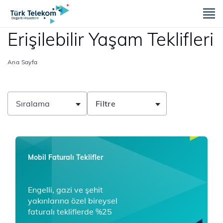
m
Erişilebilir Yaşam Teklifleri
Ana Sayfa
Sıralama
Filtre
Mobil Faturalı Teklifler
Engelli, gazi ve şehit
yakınlarına özel bireysel
faturalı tekliflerde %25
indirim