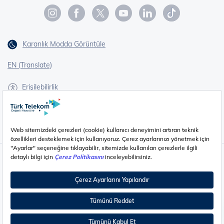
Karanlık Modda Görüntüle
EN (Translate)
Erişilebilirlik
İşaret Dili Çevirisi
Gizlilik - Güvenlik ve KVKK
Çerez Ayarları