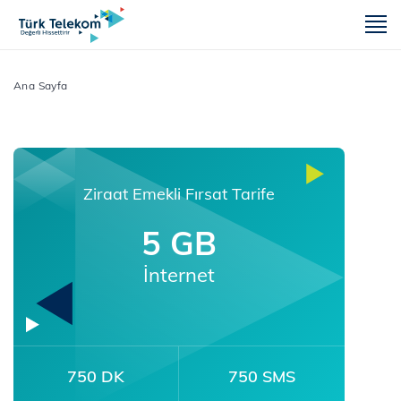
m
Ana Sayfa
Ziraat Emekli Fırsat Tarife
5 GB
İnternet
750 DK
750 SMS