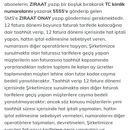
abonelerin;
ZIRAAT
yazıp bir boşluk bırakarak
TC kimlik
numaralarını
yazarak
5555'e
gönderip gelen
SMS'e
ZIRAAT ONAY
yazıp göndermesi gerekmektedir.
12 fatura dönemi boyunca faturalı tarifede kalacağına
dair taahhüt verip, 12 fatura dönemi içerisinde hat iptali
yapan, hattın iptal edilmesine sebebiyet veren,
numarasını diğer operatörlere taşıyan, Şirketimizce
sunulmakta olan faturasız tarifelere geçiş yapan
müşterilerin son faturasına taahhüt kapsamında
yararlandıkları indirim toplamı ile kalan ay ücretler
toplamından müşteri lehine olan tutar kadar cayma
bedeli yansıtılacaktır. Taahhüt verip 12 fatura dönemi
içerisinde Şirketimizce sunulmakta olan diğer faturalı
tarifelere geçiş yapan müşterilere cayma bedeli
yansıtılmayacaktır; ancak söz konusu müşterilerin yeni
taahhüt süresi içerisinde hat iptali yapmaları, hattın
iptal edilmesine sebebiyet vermeleri, numaralarını diğer
operatörlere taşımaları, devretmeleri, Şirketimizce
sunulan faturasız tarifelere geçiş yapmaları ve