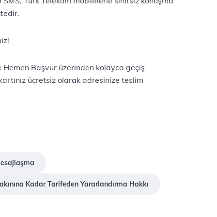
 SMS, Türk Telekom mobillilerle sınırsız konuşma
tedir.
z!​
feye Hemen Başvur üzerinden kolayca geçiş
kartınız ücretsiz olarak adresinize teslim
Mesajlaşma
Yakınına Kadar Tarifeden Yararlandırma Hakkı