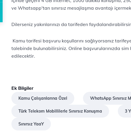
içinde geçerli 4 GB internet, 1000 dakika konuşma, 250
ve Whatsapp'tan sınırsız mesajlaşma avantajı içermek
​Dilerseniz yakınlarınızı da tarifeden fayd​alandırabilirsini
​​ Kamu tarifesi başvuru koşullarını sağlıyorsanız​ tari
talebinde bulunabilirsiniz. Online başvurularınızda sim 
edilecektir.​
Ek Bilgiler
Kamu Çalışanlarına Özel
WhatsApp Sınırsız 
Türk Telekom Mobillilerle Sınırsız Konuşma
3 
Sınırsız YaaY