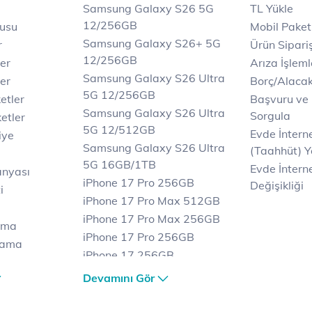
Samsung Galaxy S26 5G
TL Yükle
12/256GB
rusu
Mobil Paket
Samsung Galaxy S26+ 5G
r
Ürün Sipariş
12/256GB
ler
Arıza İşleml
Samsung Galaxy S26 Ultra
er
Borç/Alaca
5G 12/256GB
etler
Başvuru ve
Samsung Galaxy S26 Ultra
Sorgula
etler
5G 12/512GB
Evde İnter
iye
Samsung Galaxy S26 Ultra
(Taahhüt) Y
5G 16GB/1TB
Evde İnterne
anyası
iPhone 17 Pro 256GB
Değişikliği
i
iPhone 17 Pro Max 512GB
iPhone 17 Pro Max 256GB
ama
iPhone 17 Pro 256GB
lama
iPhone 17 256GB
lama
iPhone 17 Air 256GB
Devamını Gör
et
iPhone 16 Pro Max 256 GB
iPhone 16 Pro 128 GB