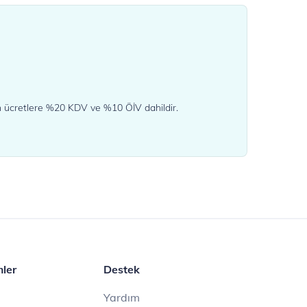
en ücretlere %20 KDV ve %10 ÖİV dahildir.
mler
Destek
Yardım