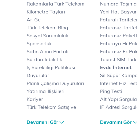
Rakamlarla Türk Telekom
Numara Taşıma
Kilometre Taşları
Yeni Hat Başvu
Ar-Ge
Faturalı Tarifele
Türk Telekom Blog
Faturasız Tarife
Sosyal Sorumluluk
Faturasız Paketl
Sponsorluk
Faturaya Ek Pak
Satın Alma Portalı
Faturasız Ek Pak
Sürdürülebilirlik
Tourist SIM Türk
İş Sürekliliği Politikası
Evde İnternet
Duyurular
Sil Süpür Kamp
Planlı Çalışma Duyuruları
İnternet Hız Test
Yatırımcı İlişkileri
Ping Testi
Kariyer
Alt Yapı Sorgul
Türk Telekom Satış ve
IP Adresi Sorgu
Dağıtım
Puk Kodu Sorgu
Devamını Gör
Devamını Gör
Türk Telekom Finansal
Avantajlı İntern
Hizmet Kalitesi Raporları
Kampanyaları