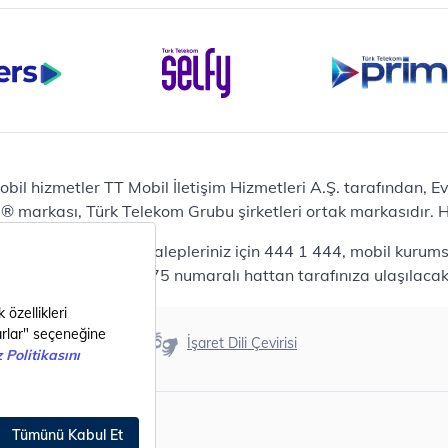
Bilgisayar
Casper Nirvana C370
yaları
Notebook
Tablet
Samsung Galaxy TAB A9+
Samsung Galaxy Tab A9
Ev Telefonu
obil hizmetler TT Mobil İletişim Hizmetleri A.Ş. tarafından, 
Panasonic TGB610
markası, Türk Telekom Grubu şirketleri ortak markasıdır. Her
Modem ve Wi-Fi
da mobil bireysel talepleriniz için 444 1 444, mobil kurumsa
Zyxel DX3300 Wi-Fi 6
lepleriniz için 444 0375 numaralı hattan tarafınıza ulaşılacakt
Premium VDSL Modem
Aksesuar
Samsung Buds2 Pro
Erişilebilirlik
İşaret Dili Çevirisi
Samsung Galaxy Watch 6
G
Classic
Akıllı Tercihler
bil Tarife
Akıllı Ekran Koruma