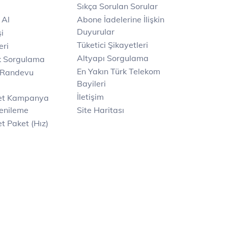
Sıkça Sorulan Sorular
 Al
Abone İadelerine İlişkin
Duyurular
i
Tüketici Şikayetleri
eri
Altyapı Sorgulama
k Sorgulama
En Yakın Türk Telekom
 Randevu
Bayileri
İletişim
net Kampanya
enileme
Site Haritası
t Paket (Hız)