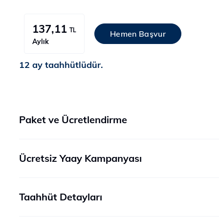
137,11
TL
Hemen Başvur
Aylık
12 ay taahhütlüdür.
Paket ve Ücretlendirme
Ücretsiz Yaay Kampanyası
Taahhüt Detayları